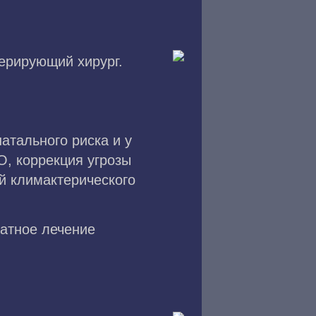
перирующий хирург.
атального риска и у
О, коррекция угрозы
й климактерического
атное лечение