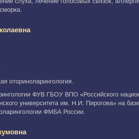
ние слуха, лечение голосовых связок, аллерг
асморка.
колаевна
.
кая оториноларингология.
рингологии ФУВ ГБОУ ВПО «Российского нацио
ского университета им. Н.И. Пирогова» на баз
ноларингологии ФМБА России.
кумовна