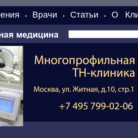
ения
Врачи
Статьи
О Кли
•
•
•