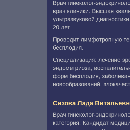
Врач гинеколог-эндокринол
врач клиники. Высшая квал
ультразвуковой диагностик
20 лет.
Проводит лимфотропную те
бесплодия.
Специализация: лечение эро
эндометриоза, воспалитель
форм бесплодия, заболевани
новообразований, злокачес
Сизова Лада Витальевн
Врач гинеколог-эндокринол
категория. Кандидат медици