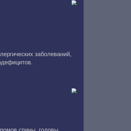
лергических заболеваний,
одефицитов.
дромов спины, головы,