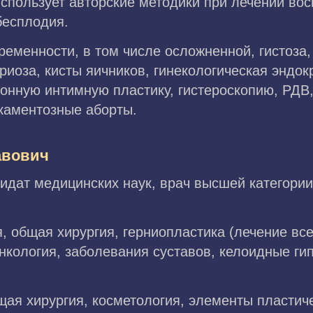
использует авторские методики при лечении во
бесплодия.
ременности, в том числе осложненной, гистоза
иоза, кисты яичников, гинекологическая эндок
онную интимную пластику, гистероскопию, РДВ,
каментозные аборты.
авович
дидат медицинских наук, врач высшей категории
 общая хирургия, герниопластика (лечение все
нкология, заболевания суставов, келоидные ги
ая хирургия, косметология, элементы пластиче