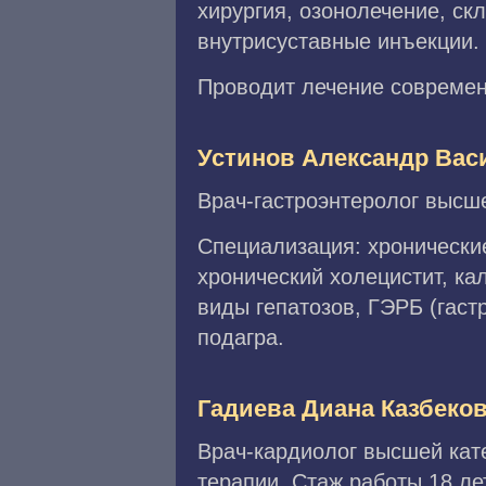
хирургия, озонолечение, ск
внутрисуставные инъекции.
Проводит лечение современ
Устинов Александр Вас
Врач-гастроэнтеролог высше
Специализация: хронически
хронический холецистит, к
виды гепатозов, ГЭРБ (гаст
подагра.
Гадиева Диана Казбеко
Врач-кардиолог высшей кат
терапии. Стаж работы 18 ле