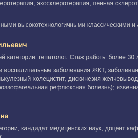
леротерапия, эхосклеротерапия, пенная склеро
ными высокотехнологичными классическими и 
ильевич
й категории, гепатолог. Стаж работы более 30 л
е воспалительные заболевания ЖКТ, заболеван
алькулезный холецистит, дискинезия желчевыво
роэзофагеальная рефлюксная болезнь); язвенна
вна
егории, кандидат медицинских наук, доцент ка
т.