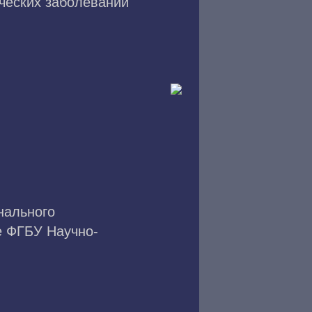
ических заболеваний
нального
е ФГБУ Научно-