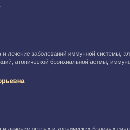
.
.
а и лечение заболеваний иммунной системы, ал
кций, атопической бронхиальной астмы, иммун
орьевна
 и лечение острых и хронических болевых син