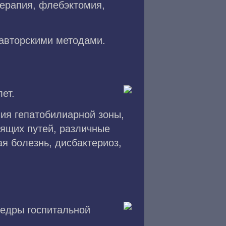
терапия, флебэктомия,
авторскими методами.
ет.
ия гепатобилиарной зоны,
дящих путей, различные
я болезнь, дисбактериоз,
федры госпитальной