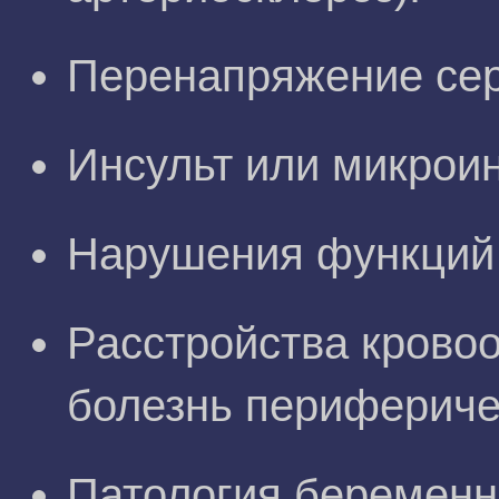
Перенапряжение се
Инсульт или микроин
Нарушения функций 
Расстройства крово
болезнь перифериче
Патология беременн