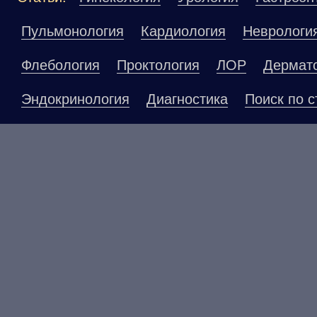
Пульмонология
Кардиология
Неврологи
Флебология
Проктология
ЛОР
Дермат
Эндокринология
Диагностика
Поиск по с
Материалы, размещенные на данной страниц
публичной офертой. Посетители сайта не до
рекомендаций. ООО «ТН-Клиника» не несёт о
возникшие в результате использования инфо
ЕСТЬ ПРОТИВОПОКАЗАНИ