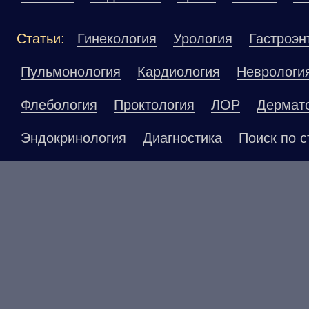
Статьи:
Гинекология
Урология
Гастроэн
Пульмонология
Кардиология
Неврологи
Флебология
Проктология
ЛОР
Дермат
Эндокринология
Диагностика
Поиск по с
Материалы, размещенные на данной страниц
публичной офертой. Посетители сайта не до
рекомендаций. ООО «ТН-Клиника» не несёт о
возникшие в результате использования инфо