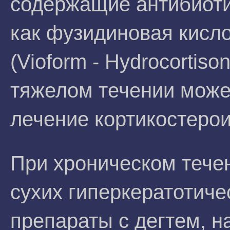
содержащие антибиотик
как фузидиновая кисло
(Vioform - Hydrocortiso
тяжелом течении може
лечение кортикостерои
При хроническом тече
сухих гиперкератотиче
препараты с дегтем, н