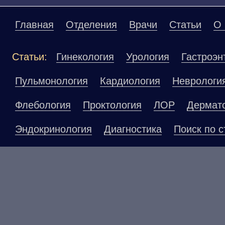
Главная
Отделения
Врачи
Статьи
О 
Статьи:
Гинекология
Урология
Гастроэн
Пульмонология
Кардиология
Неврологи
Флебология
Проктология
ЛОР
Дермат
Эндокринология
Диагностика
Поиск по с
Материалы, размещенные на данной страниц
публичной офертой. Посетители сайта не до
рекомендаций. ООО «ТН-Клиника» не несёт о