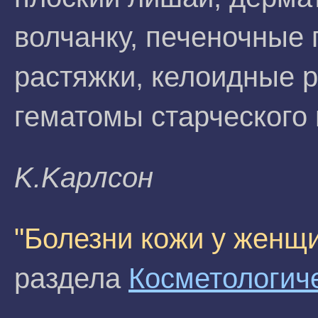
волчанку, печеночные 
растяжки, келоидные р
гематомы старческого 
K.Kapлсoн
"Болезни кожи у женщ
раздела
Косметологич