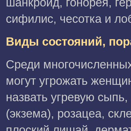
шанкроид, гонорея, ге
сифилис, чесотка и ло
Виды состояний, пор
Среди многочисленных
могут угрожать женщи
назвать угревую сыпь,
(экзема), розацеа, скл
плоский лишай, дерма