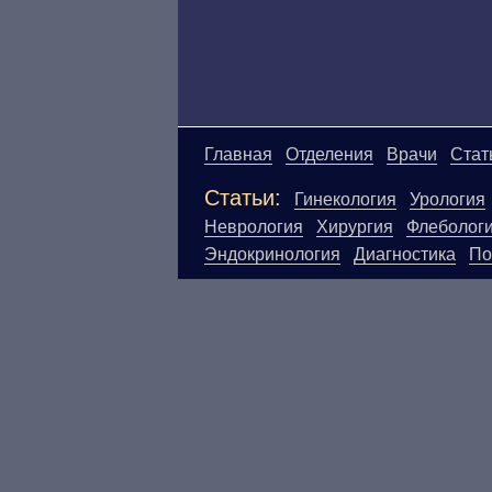
Главная
Отделения
Врачи
Стат
Статьи:
Гинекология
Урология
Неврология
Хирургия
Флеболог
Эндокринология
Диагностика
По
Материалы, размещенные на данн
Посетители сайта не должны исп
ответственности за возможные н
размещенной на данной странице
ЕСТЬ ПРОТИВО