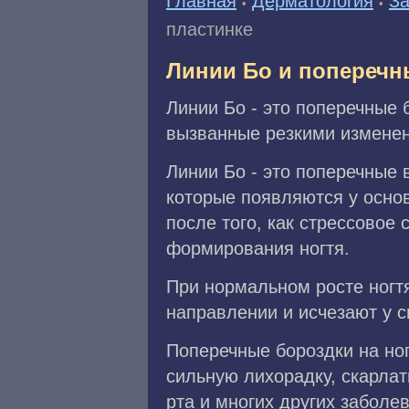
Главная
Дерматология
За
•
•
пластинке
Линии Бо и поперечн
Линии Бо - это поперечные 
вызванные резкими изменен
Линии Бо - это поперечные 
которые появляются у основ
после того, как стрессовое
формирования ногтя.
При нормальном росте ногт
направлении и исчезают у с
Поперечные бороздки на ног
сильную лихорадку, скарлат
рта и многих других заболе