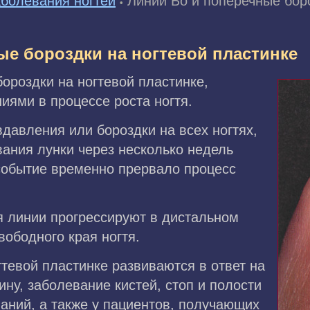
болевания ногтей
Линии Бо и поперечные бор
•
ые бороздки на ногтевой пластинке
бороздки на ногтевой пластинке,
иями в процессе роста ногтя.
вдавления или бороздки на всех ногтях,
ания лунки через несколько недель
 событие временно прервало процесс
я линии прогрессируют в дистальном
вободного края ногтя.
тевой пластинке развиваются в ответ на
ину, заболевание кистей, стоп и полости
ваний, а также у пациентов, получающих