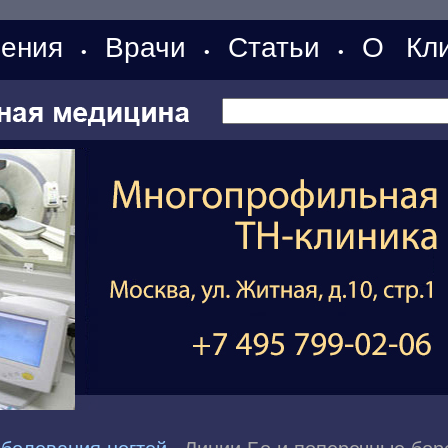
ения
Врачи
Статьи
О Кли
•
•
•