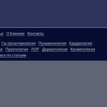
ьи
О Клинике
Контакты
Гастроэнтерология
Пульмонология
Кардиология
ия
Проктология
ЛОР
Дерматология
Косметология
иск по статьям
ой странице, носят информационный характер и не яв
ользовать их в качестве медицинских рекомендаций. О
егативные последствия, возникшие в результате испол
.
ПОКАЗАНИЯ, ПОСОВЕТУЙТЕ