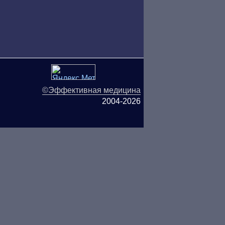
©Эффективная медицина
2004-2026
ляются публичной офертой.
ОО «ТН-Клиника» не несёт
ьзования информации,
СЬ С ВРАЧОМ