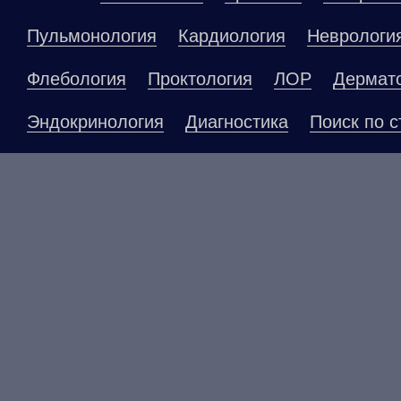
Пульмонология
Кардиология
Неврологи
Флебология
Проктология
ЛОР
Дермат
Эндокринология
Диагностика
Поиск по с
Материалы, размещенные на данной страниц
публичной офертой. Посетители сайта не до
рекомендаций. ООО «ТН-Клиника» не несёт о
возникшие в результате использования инфо
ЕСТЬ ПРОТИВОПОКАЗАНИ