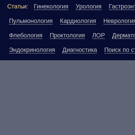
Статьи:
Гинекология
Урология
Гастроэн
Пульмонология
Кардиология
Неврологи
Флебология
Проктология
ЛОР
Дермат
Эндокринология
Диагностика
Поиск по с
Материалы, размещенные на данной страниц
публичной офертой. Посетители сайта не до
рекомендаций. ООО «ТН-Клиника» не несёт о
возникшие в результате использования инфо
ЕСТЬ ПРОТИВОПОКАЗАНИ