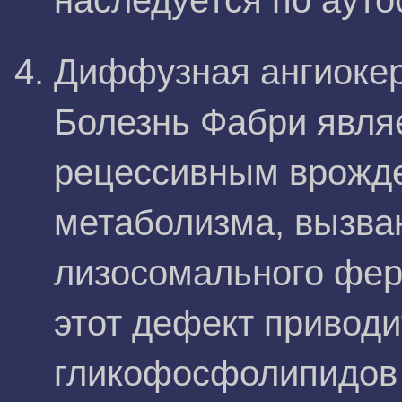
наследуется по ауто
Диффузная ангиокер
Болезнь Фабри явля
рецессивным врожд
метаболизма, вызв
лизосомального фер
этот дефект приводи
гликофосфолипидов в