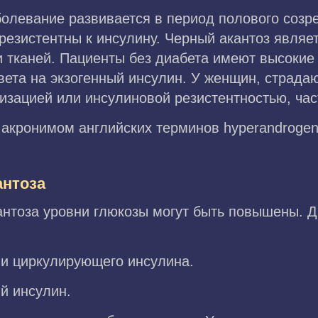
болевание развивается в период полового созр
 резистентны к инсулину. Черный акантоз явля
и тканей. Пациенты без диабета имеют высоки
вета на экзогенный инсулин. У женщин, страд
изацией или инсулиновой резистентностью, час
кронимом английских терминов hyperandrogenism
антоза
кантоза уровни глюкозы могут быть повышены. 
и циркулирующего инсулина.
й инсулин.