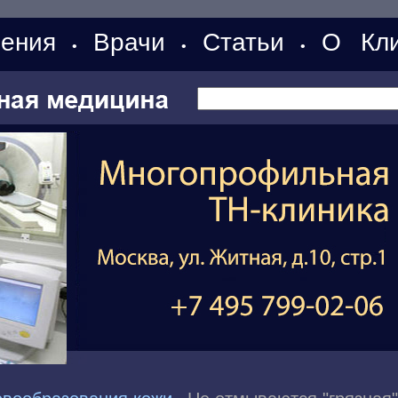
ения
Врачи
Статьи
О Кли
•
•
•