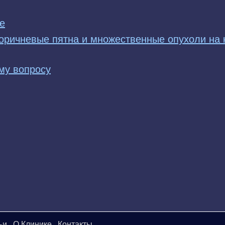
е
оричневые пятна и множественные опухоли на 
му вопросу
ьи
О Клинике
Контакты