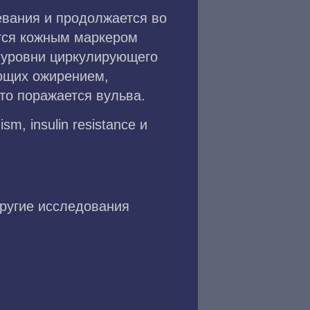
евания и продолжается во
ется кожным маркером
е уровни циркулирующего
ающих ожирением,
то поражается вульва.
, insulin resistance и
Другие исследования