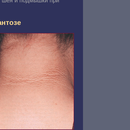
" шея и подмышки при
антозе