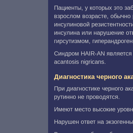
Пациенты, у которых это за
взрослом возрасте, обычно
инсулиновой резистентност
инсулина или нарушение от
гирсутизмом, гиперандроген
Синдром HAIR-AN является а
acantosis nigricans.
Диагностика черного ак
При диагностике черного а
рутинно не проводятся.
Имеют место высокие уровн
Нарушен ответ на экзогенны