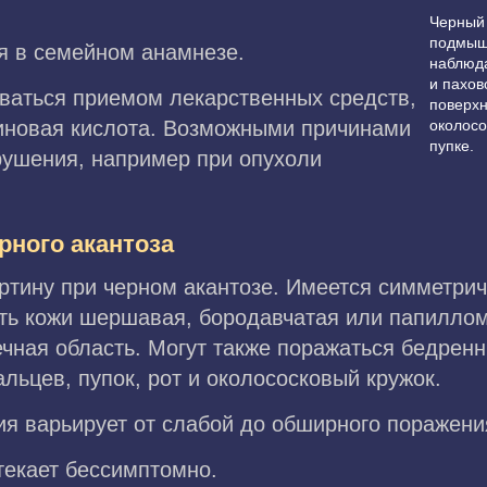
Черный 
подмыше
я в семейном анамнезе.
наблюда
и пахов
ваться приемом лекарственных средств,
поверхн
тиновая кислота. Возможными причинами
околосо
пупке.
рушения, например при опухоли
рного акантоза
ртину при черном акантозе. Имеется симметрич
ть кожи шершавая, бородавчатая или папиллом
ная область. Могут также поражаться бедренн
альцев, пупок, рот и околососковый кружок.
ия варьирует от слабой до обширного поражени
текает бессимптомно.