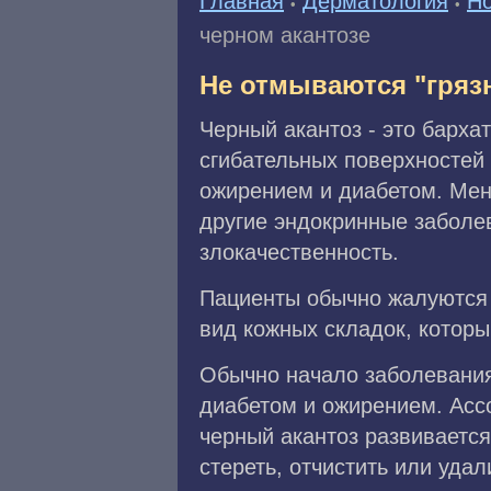
Главная
Дерматология
Но
•
•
черном акантозе
Не отмываются "гряз
Черный акантоз - это барха
сгибательных поверхностей 
ожирением и диабетом. Мен
другие эндокринные заболе
злокачественность.
Пациенты обычно жалуются 
вид кожных складок, которы
Обычно начало заболевания
диабетом и ожирением. Асс
черный акантоз развивается
стереть, отчистить или уда