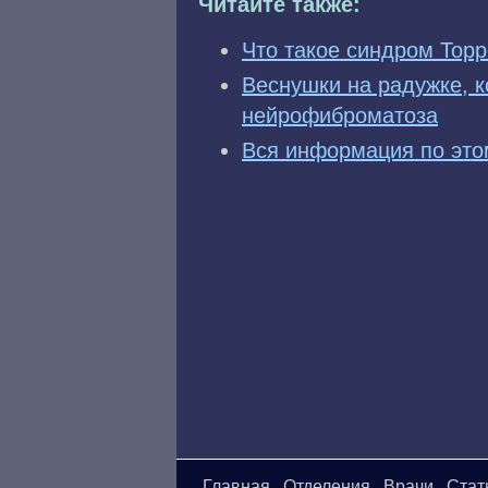
Читайте также:
Что такое синдром Торр
Веснушки на радужке, к
нейрофиброматоза
Вся информация по это
Главная
Отделения
Врачи
Стат