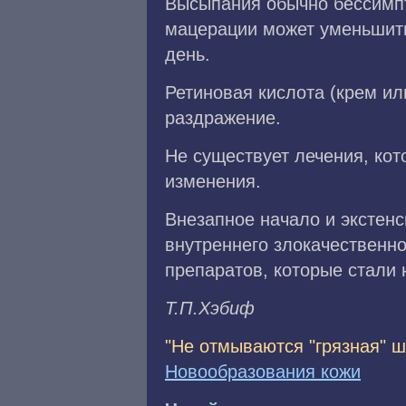
Высыпания обычно бессимпт
мацерации может уменьшить
день.
Ретиновая кислота (крем ил
раздражение.
Не существует лечения, ко
изменения.
Внезапное начало и экстенс
внутреннего злокачественн
препаратов, которые стали 
Т.П.Xэбиф
"Не отмываются "грязная" 
Новообразования кожи