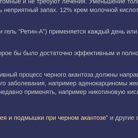
омные и не требуют лечения. Уменьшение тол
 неприятный запах. 12% крем молочной кислот
и гель "Ретин-А") применяется каждый день или
торое бы было достаточно эффективным и полн
ивный процесс черного акантоза должны направ
ого заболевания, например аденокарциномы же
недавно применять, например никотиновую кис
шея и подмышки при черном акантозе"
и другие 