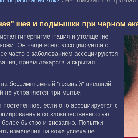
вообразования кожи
Не отмываются "грязная
•
ная" шея и подмышки при черном ак
тистая гиперпигментация и утолщение
кожи. Он чаще всего ассоциируется с
ее часто с заболеванием ассоциируются
вания, прием лекарств и скрытая
на бессимптомный "грязный" внешний
й не устраняется при мытье.
 постепенное, если оно ассоциируется с
оциированный со злокачественностью
 более быстро и внезапно. Попытки
лить изменения на коже успеха не