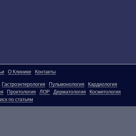
ьи
О Клинике
Контакты
Гастроэнтерология
Пульмонология
Кардиология
ия
Проктология
ЛОР
Дерматология
Косметология
иск по статьям
ой странице, носят информационный характер и не яв