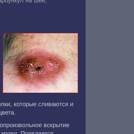
арбункул на шее,
лки, которые сливаются и
цвета.
мопроизвольное вскрытие
 крови. Появляется