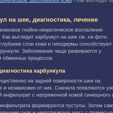
ойничковые заболевания кожи
Как выглядит к
•
ул на шее, диагностика, лечение
кокковое гнойно-некротическое воспаление
. Как выглядит карбункул на шее см. на фото.
глубокие слои кожи и гиподермы способствуют
урункуле. Заболевание чаще развивается у
м обменных процессов.
диагностика карбункула
ущественно на задней поверхности шеи на
 и независимо от них. Сначала появляются узе
й инфильтрат с напряженной кожей синюшного 
и инфильтрата формируются пустулы. Затем са
елением гноя и некротических масс с примесью