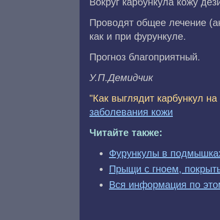
Вокруг карбункула кожу де
Проводят общее лечение (а
как и при фурункуле.
Прогноз благоприятный.
У.П.Дeмидчик
"Как выглядит карбункул на
заболевания кожи
Читайте также:
Фурункулы в подмышках,
Прыщи с гноем, покрыт
Вся информация по это