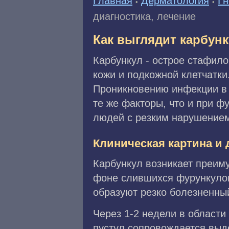
Главная
Дерматология
Гн
•
•
диагностика, лечение
Как выглядит карбунк
Карбункул - острое стафило
кожи и подкожной клетчатки
Проникновению инфекции в 
те же факторы, что и при ф
людей с резким нарушение
Клиническая картина и 
Карбункул возникает преим
фоне слившихся фурункулов
образуют резко болезненны
Через 1-2 недели в област
пустул сопровождается выд