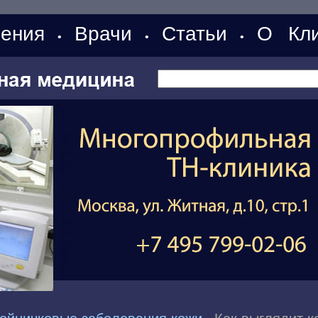
ения
Врачи
Статьи
О Кли
•
•
•