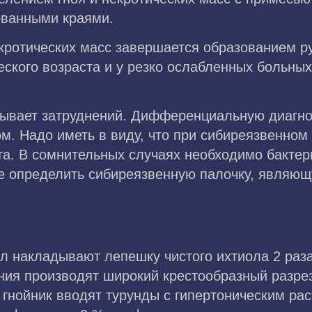
ованными краями.
ротических масс завершается образованием ру
еского возраста и у резко ослабленных больны
зывает затруднений. Дифференциальную диагно
м. Надо иметь в виду, что при сибиреязвенном
та. В сомнительных случаях необходимо бактер
е определить сибиреязвенную палочку, являющ
л накладывают лепешку чистого ихтиола 2 раза
ния производят широкий крестообразный разрез
 гнойник вводят турунды с гипертоническим ра