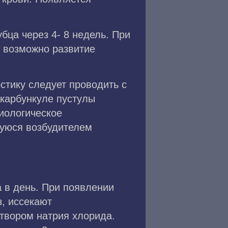
бца через 4- 8 недель. При
х возможно развитие
стику следует проводить с
 карбункуле пустулы
иологическое
уюся возбудителем
 в день. При появлении
, иссекают
створом натрия хлорида.