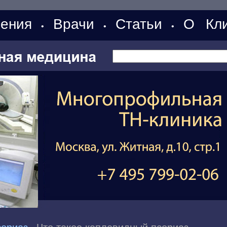
ения
Врачи
Статьи
О Кли
•
•
•