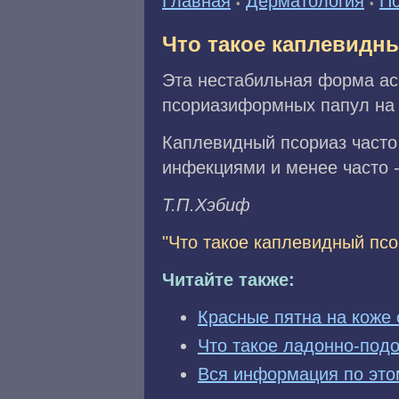
Главная
Дерматология
Пс
•
•
Что такое каплевидн
Эта нестабильная форма а
псориазиформных папул на
Каплевидный псориаз часто
инфекциями и менее часто -
Т.П.Xэбиф
"Что такое каплевидный псо
Читайте также:
Красные пятна на коже 
Что такое ладонно-под
Вся информация по это