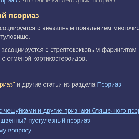
ориаз
Что такое каплевидный псориаз
•
ый псориаз
ссоциируется с внезапным появлением многоч
 туловище.
 ассоциируется с стрептококковым фарингитом 
 с отменой кортикостероидов.
риаз"
и другие статьи из раздела
Псориаз
с чешуйками и другие признаки бляшечного псо
ошвенный пустулезный псориаз
му вопросу