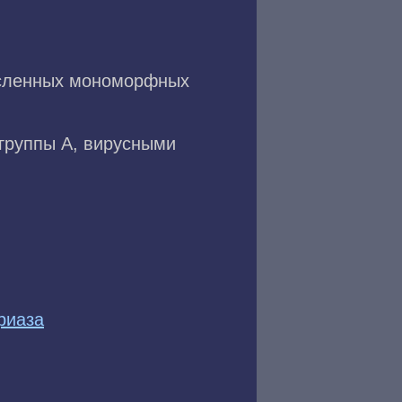
исленных мономорфных
группы А, вирусными
риаза