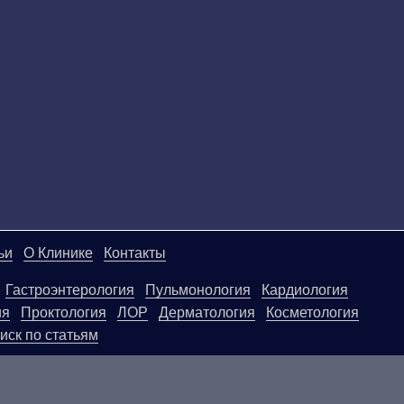
ьи
О Клинике
Контакты
Гастроэнтерология
Пульмонология
Кардиология
ия
Проктология
ЛОР
Дерматология
Косметология
иск по статьям