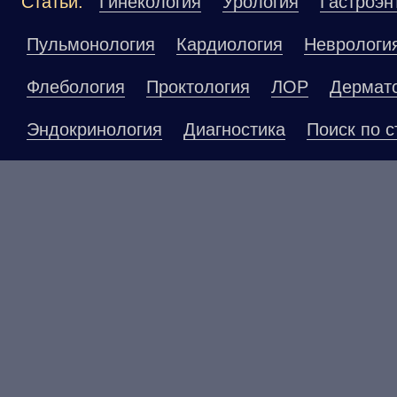
Статьи:
Гинекология
Урология
Гастроэн
Пульмонология
Кардиология
Неврологи
Флебология
Проктология
ЛОР
Дермат
Эндокринология
Диагностика
Поиск по с
Материалы, размещенные на данной страниц
публичной офертой. Посетители сайта не до
рекомендаций. ООО «ТН-Клиника» не несёт о
возникшие в результате использования инфо
ЕСТЬ ПРОТИВОПОКАЗАНИ