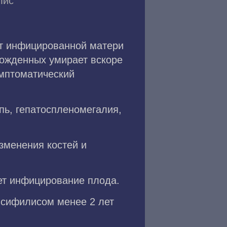
лис
от инфицированной матери
рожденных умирает вскоре
имптоматический
пь, гепатоспленомегалия,
зменения костей и
ет инфицирование плода.
 сифилисом менее 2 лет