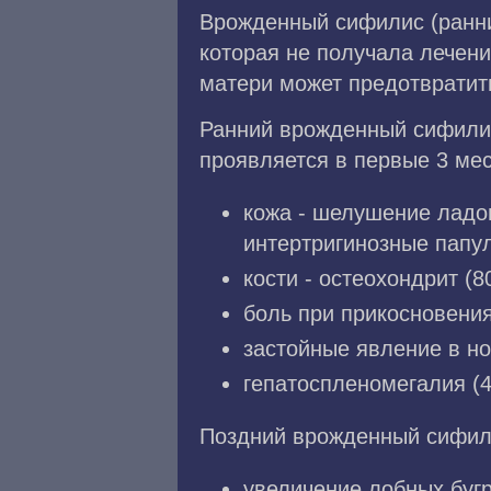
Врожденный сифилис (ранни
которая не получала лечен
матери может предотвратит
Ранний врожденный сифилис 
проявляется в первые 3 ме
кожа - шелушение ладо
интертригинозные папу
кости - остеохондрит (8
боль при прикосновения
застойные явление в но
гепатоспленомегалия (
Поздний врожденный сифили
увеличение лобных бугр