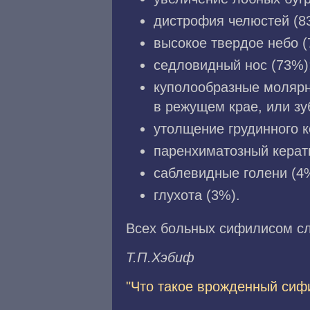
дистрофия челюстей (8
высокое твердое небо (
седловидный нос (73%)
куполообразные молярн
в режущем крае, или зу
утолщение грудинного 
паренхиматозный керат
саблевидные голени (4
глухота (3%).
Всех больных сифилисом сл
Т.П.Xэбиф
"Что такое врожденный сиф