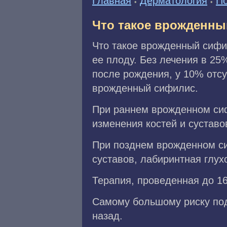
Главная
Дерматология
П
•
•
Что такое врожденн
Что такое врожденный сифи
ее плоду. Без лечения в 2
после рождения, у 10% отс
врожденный сифилис.
При раннем врожденном сиф
изменения костей и суставо
При позднем врожденном си
суставов, лабиринтная глух
Терапия, проведенная до 1
Самому большому риску под
назад.