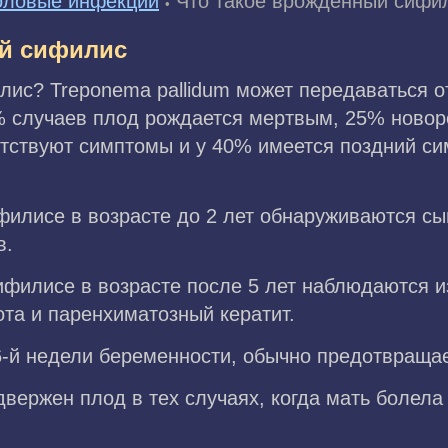
оловые инфекции
Что такое врожденный сифи
•
ый сифилис
лис? Treponema pallidum может передаваться 
5% случаев плод рождается мертвым, 25% ново
утствуют симптомы и у 40% имеется поздний с
илисе в возрасте до 2 лет обнаруживаются сы
в.
филисе в возрасте после 5 лет наблюдаются и
ота и паренхиматозный кератит.
6-й недели беременности, обычно предотвраща
вержен плод в тех случаях, когда мать болела