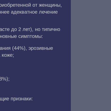
риобретенной от женщины,
ннее адекватное лечение
те до 2 лет), но типично
сновные симптомы:
ания (44%), эрозивные
 коже;
8%);
щие признаки: