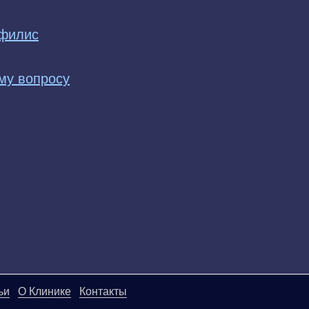
ифилис
му вопросу
ьи
О Клинике
Контакты