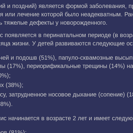
й и поздний) является формой заболевания, п
ия или лечение которой было неадекватным. Ра
ь тяжелые дефекты у новорожденного.
появляется в перинатальном периоде (в возрас
сяца жизни. У детей развиваются следующие о
ней и подошв (51%), папуло-сквамозные высып
лы (17%), периорификальные трещины (14%) на
0%);
х (38%);
су, затрудненное носовое дыхание (сопение) (1
48%).
с начинается в возрасте 2 лет и имеет следую
ов (81%);