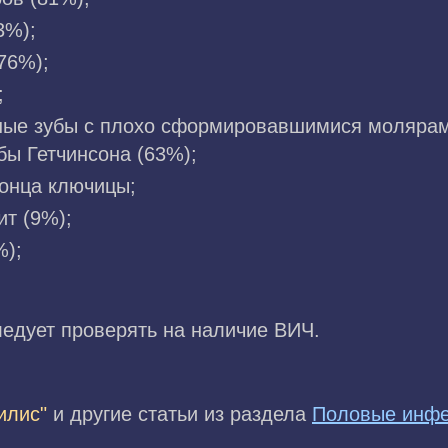
3%);
76%);
;
ые зубы с плохо сформировавшимися молярам
бы Гетчинсона (63%);
конца ключицы;
ит (9%);
%);
едует проверять на наличие ВИЧ.
илис"
и другие статьи из раздела
Половые инфе