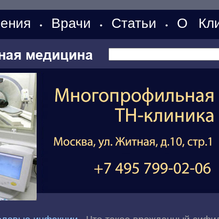
ения
Врачи
Статьи
О Кли
•
•
•