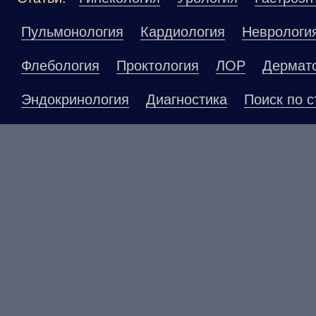
Пульмонология
Кардиология
Неврологи
Флебология
Проктология
ЛОР
Дермат
Эндокринология
Диагностика
Поиск по с
Материалы, размещенные на данной страниц
публичной офертой. Посетители сайта не до
рекомендаций. ООО «ТН-Клиника» не несёт о
возникшие в результате использования инфо
ЕСТЬ ПРОТИВОПОКАЗАНИ