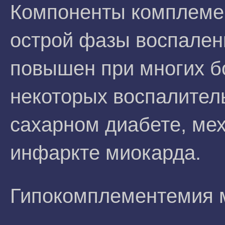
Компоненты комплемен
острой фазы воспален
повышен при многих бо
некоторых воспалител
сахарном диабете, ме
инфаркте миокарда.
Гипокомплементемия м