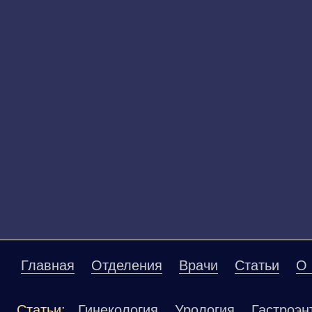
Главная
Отделения
Врачи
Статьи
О 
Статьи:
Гинекология
Урология
Гастроэн