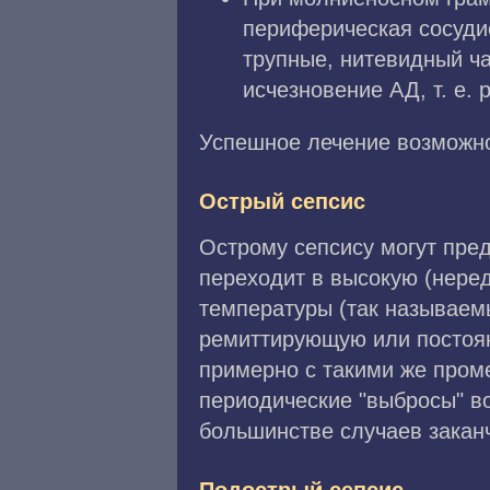
периферическая сосуди
трупные, нитевидный ча
исчезновение АД, т. е.
Успешное лечение возможно
Острый сепсис
Острому сепсису могут пре
переходит в высокую (нере
температуры (так называем
ремиттирующую или постоян
примерно с такими же пром
периодические "выбросы" воз
большинстве случаев заканч