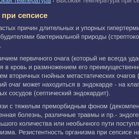
окая температура
Высокая температура при с
•
 при сепсисе
частых причин длительных и упорных гипертерм
будителями бактериальной природы (стрептоко
.
ичием первичного очага (который не всегда уда
я в кровь и размножением его преимущественн
м вторичных гнойных метастатических очагов 
ий очаг может находиться в эндокарде - на кла
ых сосудов (септический эндокардит).
вязи с тяжелым преморбидным фоном (декомпен
ная болезнь, различные травмы и пр.- эндоге
льшого количества или необычного пути поступ
низма. Резистентность организма при сепсисе н