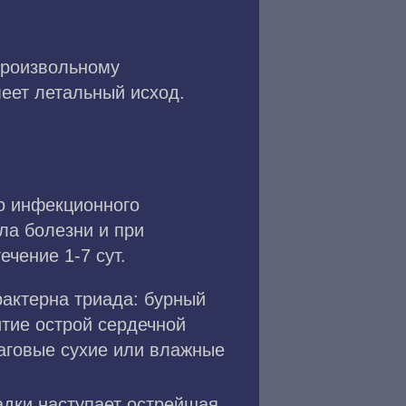
произвольному
еет летальный исход.
о инфекционного
ла болезни и при
ечение 1-7 сут.
актерна триада: бурный
итие острой сердечной
чаговые сухие или влажные
дки наступает острейшая