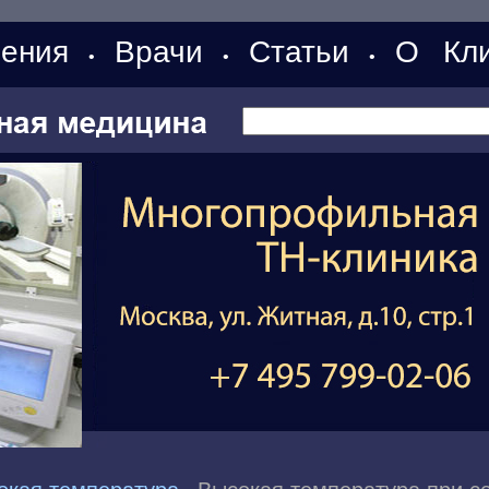
ения
Врачи
Статьи
О Кли
•
•
•