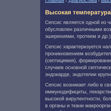
Главная
Диагностика
Выс
•
•
Высокая температура
Сепсис является одной из 
обусловлен различными воз
эшерихиями, протеем и др.)
Сепсис характеризуется нал
проникновением возбудител
(септицемия), формирование
случаев основной септическ
эндокарде, эндотелии крупн
Сепсис возникает либо в с
иммунодефициты, лекарствен
высокой вирулентности, бо
в органы и ткани макроорга