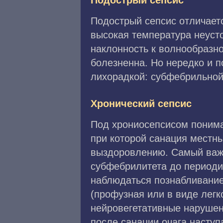
Подострый сепсис
Подострый сепсис отличаетс
высокая температура неусто
наклонность к волнообразн
болезненна. Но нередко и п
лихорадкой: субфебрильной
Хронический сепсис
Под хрониосепсисом понима
при которой санация местны
выздоровлению. Самый важн
субфебрилитета до периоди
наблюдаться познабливание
(профузная или в виде легк
нейровегетативные нарушени
после санации очага наступ