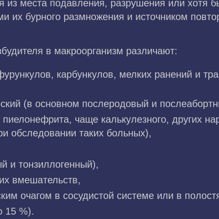
я из места подавления, разрушения или хотя б
ми их бурного размножения и источником повто
збудителя в макроорганизм различают:
фурункулов, карбункулов, мелких ранений и тра
ский (в основном послеродовый и послеабортны
е пиелонефрита, чаще калькулезного, других н
ри обследовании таких больных),
й и тонзиллогенный),
ких вмешательств,
ским очагом в сосудистой системе или в полост
 15 %).