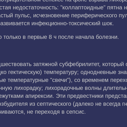
стая недостаточность: "коллаптоидные" пятна 
стый пульс, исчезновение периферического пул
 развивается инфекционно-токсический шок.
 только в первые 8 ч после начала болезни.
дшествовать затяжной субфебрилитет, который 
дко гектическую) температуру; однодневные з
ые температурные "свечи"), со временем перех
ную лихорадку; лихорадочные волны длительно
ежутками апирексии. Эти предвестники предст
будителя из септического (далеко не всегда гно
иваются, не переходя в сепсис.