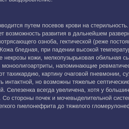
водится путем посевов крови на стерильность.
ет возможность развития в дальнейшем разверн
потрясающего озноба, гектической (реже посто
 Кожа бледная, при падении высокой температ
е некрозы кожи, мелкопузырьковая обильная с
 моноолигоартриты, напоминающие ревматичес
 тахикардию, картину очаговой пневмонии, су
ь интактной, но возможны тяжелые септические
й. Селезенка всегда увеличена, хотя у больши
я. Со стороны почек и мочевыделительной сист
легкого пиелонефрита до тяжелого гломерулоне