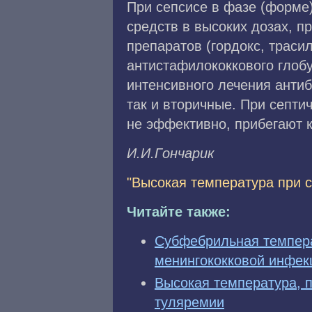
При сепсисе в фазе (форме
средств в высоких дозах, 
препаратов (гордокс, траси
антистафилококкового глоб
интенсивного лечения анти
так и вторичные. При септи
не эффективно, прибегают 
И.И.Гoнчapик
"Высокая температура при с
Читайте также:
Субфебрильная темпера
менингококковой инфек
Высокая температура, 
туляремии