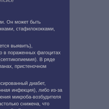
епсисе
ии. Он может быть
кками, стафилококками,
ется выявить),
о в пораженных фагоцитах
(септикопиемия). В ряде
панах, пристеночном
сированный диабет,
нная инфекция), либо из-за
ления микроба-возбудителя
астолько снижена, что