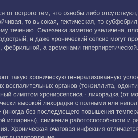
я от острого тем, что ознобы либо отсутствуют
йчивая, то высокая, гектическая, то субфебрил
ому течению. Селезенка заметно увеличена, пл
одострый, и даже хронический сепсис могут пр
, фебрильной, а временами гиперпиретической
ют такую хроническую генерализованную усло
х воспалительных органов (тонзиллита, одонтит
ый симптом хрониосепсиса - лихорадка (от мо
чески высокой лихорадки с полными или непол
 (иногда без последующего повышения темпера
ой испарины), снижение работоспособности и 
я. Хроническая очаговая инфекция отличается
ает выздоровление.