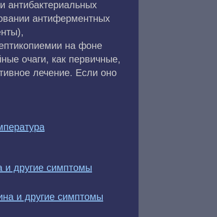
ии антибактериальных
зовании антиферментных
нты),
септикопиемии на фоне
ные очаги, как первичные,
тивное лечение. Если оно
мпература
а и другие симптомы
ина и другие симптомы