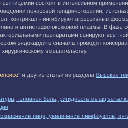
) септицемии состоит в интенсивном применен
проведении почасовой гепаринотерапии, исполь
лол, контрикал - ингибируют агрессивные ферме
улина и антистафилококковой плазмы. В фазе 
бактериальными препаратами санируют все гной
ческом эндокардите сначала проводят консерва
к хирургическому вмешательству.
епсисе"
и другие статьи из раздела
Высокая те
тура, головная боль, ригидность мышц затылк
ции
покраснение лица, увеличение лимфоузлов, анг