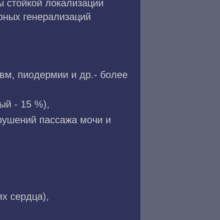
ы стойкой локализации
рных генерализаций
вм, пиодермии и др.- более
й - 15 %),
арушений пассажа мочи и
ях сердца),