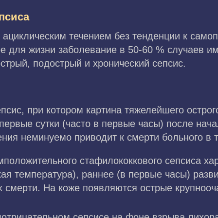
псиса
 ациклическим течением без тенденции к само
е для жизни заболевание в 50-60 % случаев им
стрый, подострый и хронический сепсис.
сис, при котором картина тяжелейшего острог
первые сутки (часто в первые часы) после нача
ения неминуемо приводит к смерти больного в т
мположительного стафилококкового сепсиса хар
ая температура), раннее (в первые часы) разв
х смерти. На коже появляются острые крупноо
отрицательном сепсисе на фоне взрыва лихора