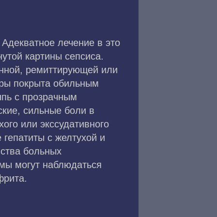
 Адекватное лечение в это
утой картины сепсиса.
янной, ремиттирующей или
уры покрыта обильным
ыпь с прозрачным
кие, сильные боли в
хого или экссудативного
 гепатиты с желтухой и
нства больных
емы могут наблюдаться
фрита.