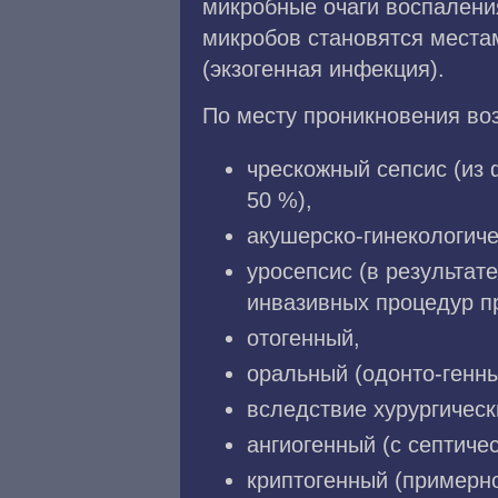
микробные очаги воспалени
микробов становятся места
(экзогенная инфекция).
По месту проникновения во
чрескожный сепсис (из 
50 %),
акушерско-гинекологиче
уросепсис (в результат
инвазивных процедур п
отогенный,
оральный (одонто-генны
вследствие хурургичес
ангиогенный (с септиче
криптогенный (примерно