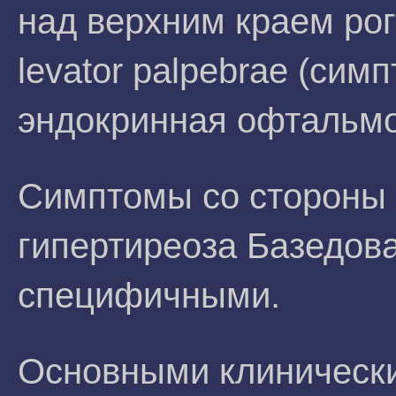
над верхним краем ро
levator palpebrae (си
эндокринная офтальмо
Симптомы со стороны г
гипертиреоза Базедова
специфичными.
Основными клиническ