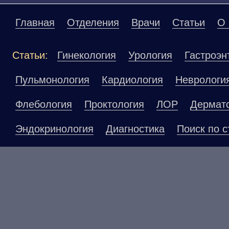
Главная
Отделения
Врачи
Статьи
О 
Статьи:
Гинекология
Урология
Гастроэн
Пульмонология
Кардиология
Неврологи
Флебология
Проктология
ЛОР
Дермат
Эндокринология
Диагностика
Поиск по с
Материалы, размещенные на данной страниц
публичной офертой. Посетители сайта не до
рекомендаций. ООО «ТН-Клиника» не несёт о