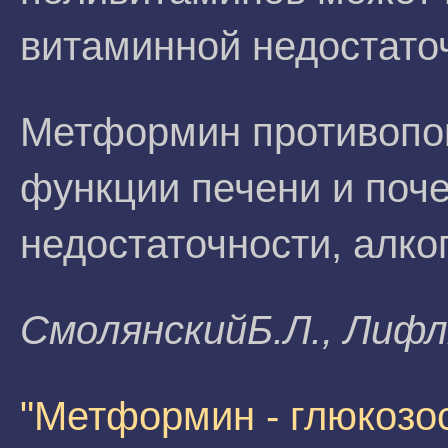
витаминной недостато
Метформин противопо
функции печени и поче
недостаточности, алко
CмoлянcкийБ.Л., Лифл
"Метформин - глюкозо