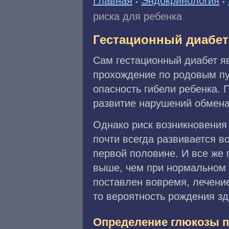
Главная
Эндокринология
•
•
риска для ребенка
Гестационный диабет 
Сам гестационный диабет яв
прохождение по родовым пу
опасность гибели ребенка. 
развитие нарушений обмена
Однако риск возникновения 
почти всегда развивается в
первой половине. И все же
выше, чем при нормальном т
поставлен вовремя, лечени
то вероятность рождения зд
Определение глюкозы п