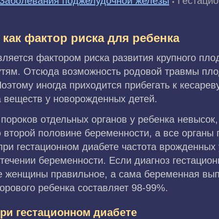
Заболевания поджелудочной железы
Гестацио
•
как фактор риска для ребенка
ляется фактором риска развития крупного плода
тям. Отсюда возможность родовой травмы пло
Поэтому иногда приходится прибегать к кесаре
 веществ у новорожденных детей.
пороков отдельных органов у ребенка невысок,
о второй половине беременности, а все органы
 при гестационном диабете частота врожденных
ечении беременности. Если диагноз гестацион
е женщины правильное, а сама беременная вып
орового ребенка составляет 98-99%.
ри гестационном диабете