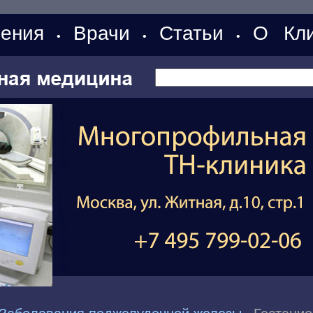
ения
Врачи
Статьи
О Кли
•
•
•