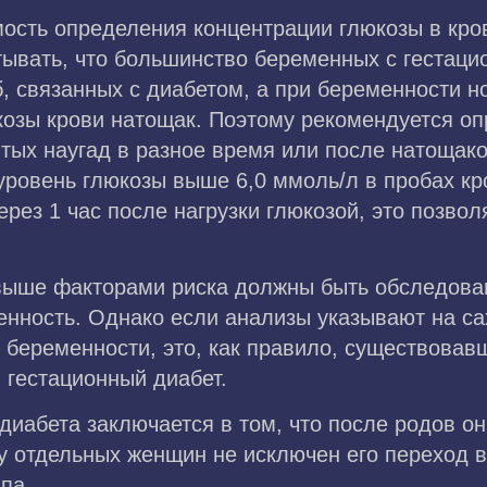
ость определения концентрации глюкозы в кров
тывать, что большинство беременных с гестац
, связанных с диабетом, а при беременности 
козы крови натощак. Поэтому рекомендуется о
ятых наугад в разное время или после натощако
уровень глюкозы выше 6,0 ммоль/л в пробах кро
ерез 1 час после нагрузки глюкозой, это позвол
ыше факторами риска должны быть обследован
енность. Однако если анализы указывают на са
 беременности, это, как правило, существова
- гестационный диабет.
 диабета заключается в том, что после родов 
у отдельных женщин не исключен его переход в
ипа.