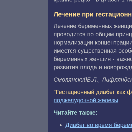
Лечение при гестацион
Лечение беременных женщин
проводится по общим принц
нормализации концентрации
имеется существенная особ
беременных женщин - важно
развития плода и новорожд
CмoлянcкийБ.Л., Лифляндcк
"Гестационный диабет как ф
поджелудочной железы
Читайте также:
Диабет во время берем