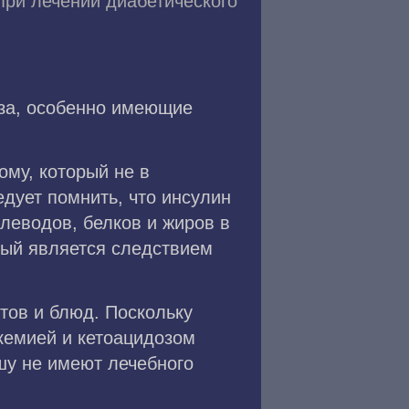
ри лечении диабетического
оза, особенно имеющие
ому, который не в
едует помнить, что инсулин
глеводов, белков и жиров в
рый является следствием
тов и блюд. Поскольку
кемией и кетоацидозом
шу не имеют лечебного