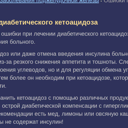
Заболевания поджелудочной железы
Ошибки п
•
диабетического кетоацидоза
ошибки при лечении диабетического кетоацид
ния больного.
доз или даже отмена введения инсулина больн
з-за резкого снижения аппетита и тошноты. Сл
воения углеводов, но и для регуляции обмена у
тем более он необходим при кетоацидозе, кото
ти.
ранить кетоацидоз с помощью различных продук
 острой диабетической компенсации с гипергли
рекомендации есть мед, лимоны или овсяную ка
ы не содержат инсулин!