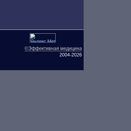
©Эффективная медицина
2004-2026
ляются публичной офертой.
ОО «ТН-Клиника» не несёт
ьзования информации,
СЬ С ВРАЧОМ