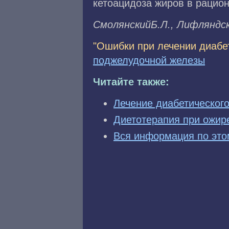
кетоацидоза жиров в рацион
CмoлянcкийБ.Л., Лифляндcк
"Ошибки при лечении диабет
поджелудочной железы
Читайте также:
Лечение диабетического
Диетотерапия при ожир
Вся информация по это