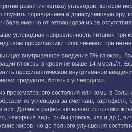
(против развития кетоза) углеводов, которое не
о служить оправданием в доинсулиновую эру, к
гибала именно от кетоацидоза из-за отсутствия
выше углеводная направленность питания при к
редством профилактики гипогликемии при инте
льницах внутривенное введение 5% глюкозы б
рации глюкозы в крови не выше 14 ммоль/л. Ес
енить профилактическое внутривенное введени
нием продуктов, богатых углеводами.
из прекоматозного состояния или комы в больн
образом из углеводов за счет каш, картофеля, 
з них. Далее в рацион включают источники жив
р, нежирные виды рыбы (треска, хек и др.), яи
жание жиров, но до полного улучшения состоян