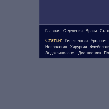
Главная
Отделения
Врачи
Стат
Статьи:
Гинекология
Урология
Неврология
Хирургия
Флеболог
Эндокринология
Диагностика
По
Материалы, размещенные на данн
Посетители сайта не должны исп
ответственности за возможные н
размещенной на данной странице
ЕСТЬ ПРОТИВО