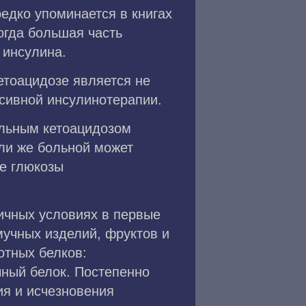
редко упоминается в книгах
огда большая часть
 инсулина.
етоацидозе является не
нсивной инсулинотерапии.
ольным кетоацидозом
ли же больной может
е глюкозы
ичных условиях в первые
мучных изделий, фруктов и
отных белков:
чный белок. Постепенно
ия и исчезновения