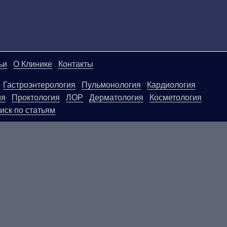
ьи
О Клинике
Контакты
Гастроэнтерология
Пульмонология
Кардиология
ия
Проктология
ЛОР
Дерматология
Косметология
иск по статьям
ой странице, носят информационный характер и не яв
ользовать их в качестве медицинских рекомендаций. О
егативные последствия, возникшие в результате испол
.
ПОКАЗАНИЯ, ПОСОВЕТУЙТЕ