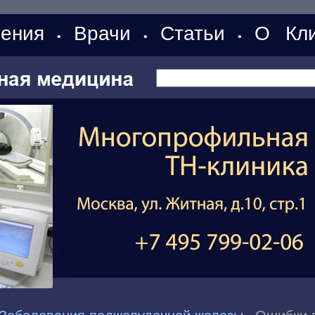
ения
Врачи
Статьи
О Кли
•
•
•