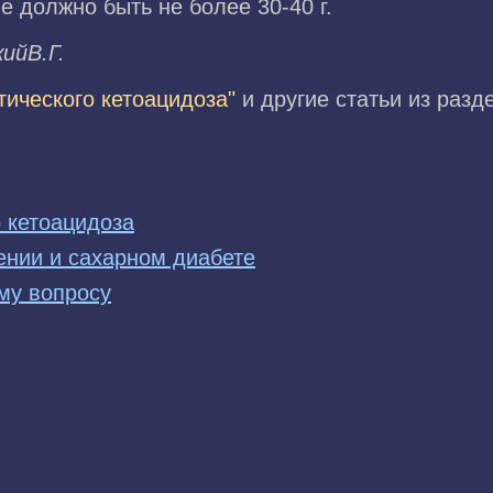
е должно быть не более 30-40 г.
ийВ.Г.
ического кетоацидоза"
и другие статьи из раз
 кетоацидоза
ении и сахарном диабете
му вопросу