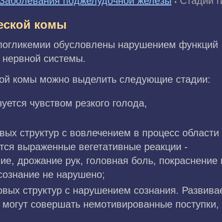
Заболевания поджелудочной железы
Стадии г
•
еской комы
ипогликемии обусловлены нарушением функций
 нервной системы.
кой комы можно выделить следующие стадии:
зуется чувством резкого голода,
овых структур с вовлечением в процесс области
тся выраженные вегетативные реакции -
ие, дрожание рук, головная боль, покраснение
сознание не нарушено;
ковых структур с нарушением сознания. Развива
е могут совершать немотивированные поступки,