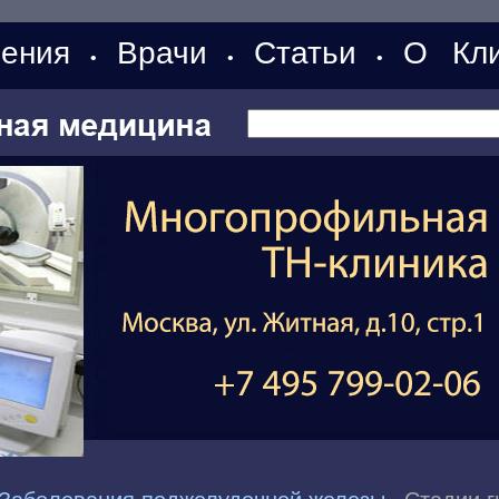
ения
Врачи
Статьи
О Кли
•
•
•