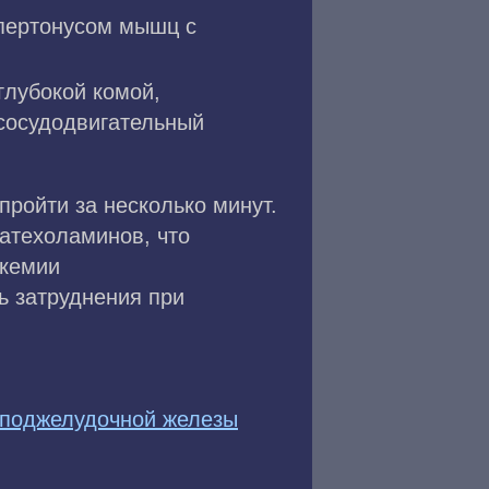
ипертонусом мышц с
глубокой комой,
 сосудодвигательный
пройти за несколько минут.
катехоламинов, что
икемии
ь затруднения при
 поджелудочной железы