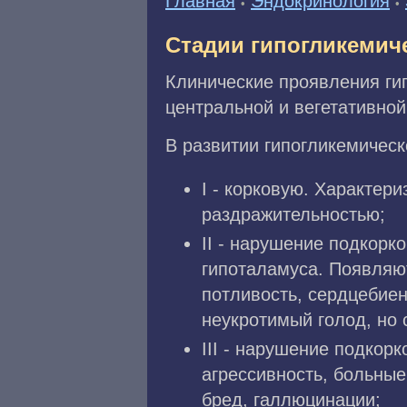
Главная
Эндокринология
•
•
Стадии гипогликемич
Клинические проявления г
центральной и вегетативной
В развитии гипогликемичес
I - корковую. Характери
раздражительностью;
II - нарушение подкорк
гипоталамуса. Появляю
потливость, сердцебиен
неукротимый голод, но 
III - нарушение подкор
агрессивность, больны
бред, галлюцинации;