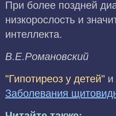
При более поздней ди
низкорослость и знач
интеллекта.
B.E.Poмaнoвcкий
"Гипотиреоз у детей"
и 
Заболевания щитовид
Читайте также: