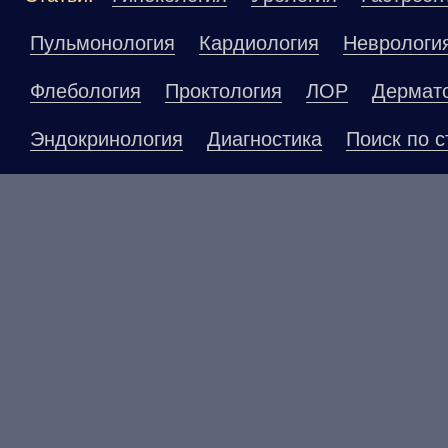
Пульмонология
Кардиология
Неврологи
Флебология
Проктология
ЛОР
Дермат
Эндокринология
Диагностика
Поиск по с
Материалы, размещенные на данной страниц
публичной офертой. Посетители сайта не до
рекомендаций. ООО «ТН-Клиника» не несёт о
возникшие в результате использования инфо
ЕСТЬ ПРОТИВОПОКАЗАНИ