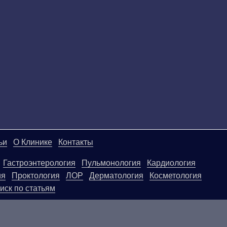
ьи
О Клинике
Контакты
Гастроэнтерология
Пульмонология
Кардиология
ия
Проктология
ЛОР
Дерматология
Косметология
иск по статьям