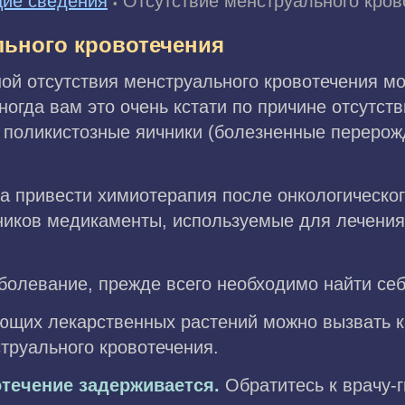
ие сведения
Отсутствие менструального кров
•
льного кровотечения
й отсутствия менструального кровотечения мож
огда вам это очень кстати по причине отсутств
 поликистозные яичники (болезненные перерож
а привести химиотерапия после онкологическо
ков медикаменты, используемые для лечения 
болевание, прежде всего необходимо найти себ
щих лекарственных растений можно вызвать кро
труального кровотечения.
отечение задерживается.
Обратитесь к врачу-г