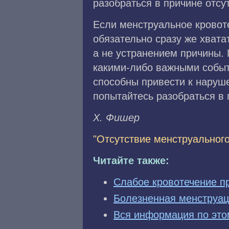
разобраться в причине отсу
Если менструальное кровоте
обязательно сразу же хвата
а не устранением причины. 
какими-либо важными событ
способны привести к наруш
попытайтесь разобраться в 
X. Фишep
"Отсутствие менструального
Читайте также:
Слабое кровотечение п
Болезненная менструа
Вся информация по это