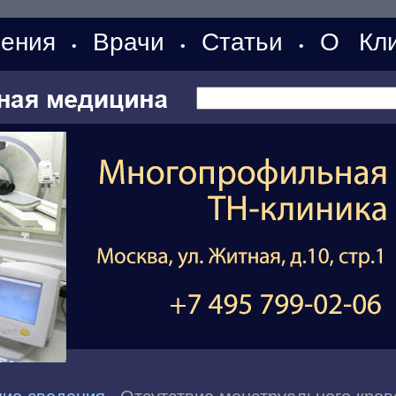
ения
Врачи
Статьи
О Кли
•
•
•