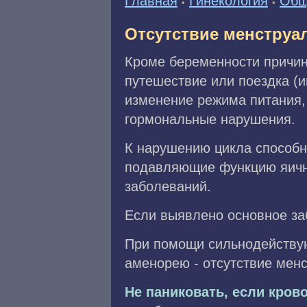
Главная
Гинекология
Общ
•
•
Отсутствие менструа
Кроме беременности причино
путешествие или поездка (ин
изменение режима питания,
гормональные нарушения.
К нарушению цикла способн
подавляющие функцию яични
заболеваний.
Если выявлено основное за
При помощи сильнодействую
аменорею - отсутствие менс
Не паниковать, если кров