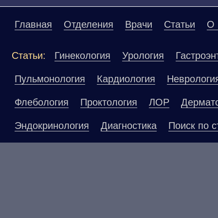
Главная
Отделения
Врачи
Статьи
О 
Статьи:
Гинекология
Урология
Гастроэн
Пульмонология
Кардиология
Неврологи
Флебология
Проктология
ЛОР
Дермат
Эндокринология
Диагностика
Поиск по с
Материалы, размещенные на данной страниц
публичной офертой. Посетители сайта не до
рекомендаций. ООО «ТН-Клиника» не несёт о