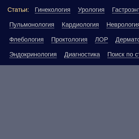
Статьи:
Гинекология
Урология
Гастроэн
Пульмонология
Кардиология
Неврологи
Флебология
Проктология
ЛОР
Дермат
Эндокринология
Диагностика
Поиск по с
Материалы, размещенные на данной страниц
публичной офертой. Посетители сайта не до
рекомендаций. ООО «ТН-Клиника» не несёт о
возникшие в результате использования инфо