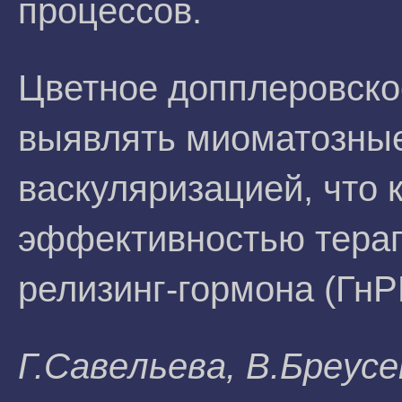
процессов.
Цветное допплеровско
выявлять миоматозные
васкуляризацией, что 
эффективностью терап
релизинг-гормона (ГнР
Г.Caвeльeвa, B.Бpeyc