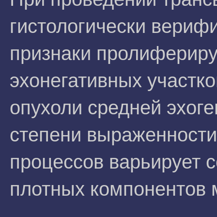
гистологически вериф
признаки пролиферир
эхонегативных участко
опухоли средней эхоге
степени выраженност
процессов варьирует 
плотных компонентов 