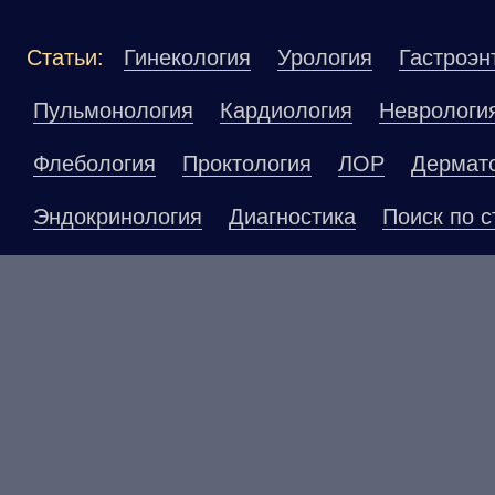
Статьи:
Гинекология
Урология
Гастроэн
Пульмонология
Кардиология
Неврологи
Флебология
Проктология
ЛОР
Дермат
Эндокринология
Диагностика
Поиск по с
Материалы, размещенные на данной страниц
публичной офертой. Посетители сайта не до
рекомендаций. ООО «ТН-Клиника» не несёт о
возникшие в результате использования инфо