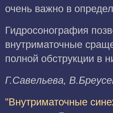
очень важно в определ
Гидросонография позв
внутриматочные сращен
полной обструкции в н
Г.Caвeльeвa, B.Бpeyc
"Внутриматочные сине