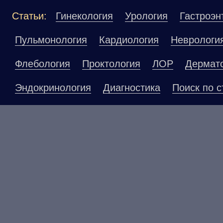
Статьи:
Гинекология
Урология
Гастроэн
Пульмонология
Кардиология
Неврологи
Флебология
Проктология
ЛОР
Дермат
Эндокринология
Диагностика
Поиск по с
Материалы, размещенные на данной страниц
публичной офертой. Посетители сайта не до
рекомендаций. ООО «ТН-Клиника» не несёт о
возникшие в результате использования инфо