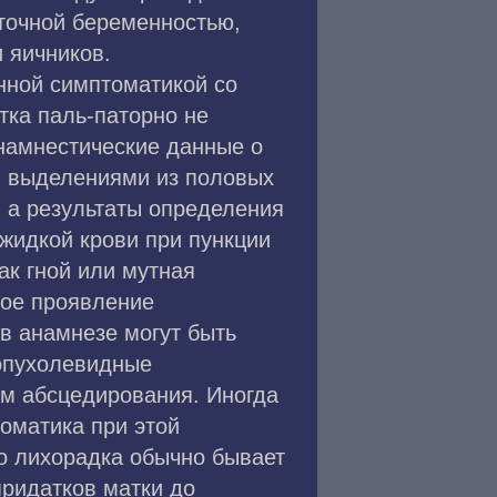
точной беременностью,
 яичников.
нной симптоматикой со
тка паль-паторно не
намнестические данные о
и выделениями из половых
, а результаты определения
 жидкой крови при пункции
ак гной или мутная
ное проявление
 в анамнезе могут быть
 опухолевидные
ом абсцедирования. Иногда
томатика при этой
ко лихорадка обычно бывает
придатков матки до