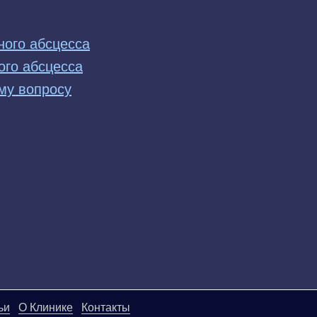
ного абсцесса
ого абсцесса
му вопросу
ьи
О Клинике
Контакты