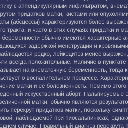
тику с аппендикулярным инфильтратом, внема
рутом придатков матки, кистами или опухолями
ты (абсцессы) характеризуются более выраже
о тракта, и часто в этих случаях придатки и ма
 беременности обычно имеются характерные а
ждающихся задержкой менструации и кровяным
наблюдается редко, лейкоцитоз менее выражен
чти всегда положительные. Наличие в пунктате
азывает на внематочную беременность, тогда к
льствует о воспалительном процессе. Характер
ичение матки и ее болезненность. Помимо этого
веденный искусственный аборт. Пальпируемые
увеличенной матки, обычно являются результат
ить перекрут придатков матки, поскольку симп
ковой, наблюдаемой при пиосальпинксах, одна
леднем случае. Правильный диагноз перекрута 