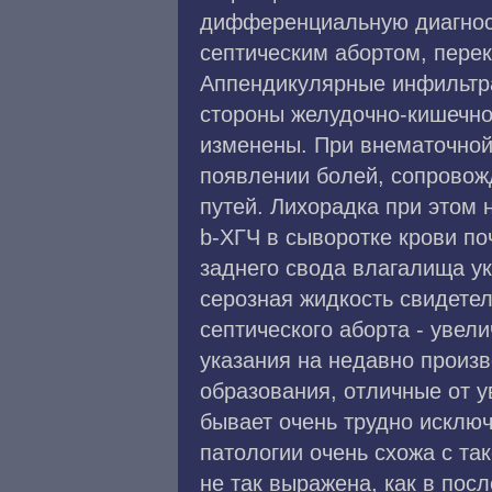
дифференциальную диагнос
септическим абортом, перек
Аппендикулярные инфильтра
стороны желудочно-кишечног
изменены. При внематочной
появлении болей, сопрово
путей. Лихорадка при этом 
b-ХГЧ в сыворотке крови по
заднего свода влагалища ук
серозная жидкость свидете
септического аборта - увел
указания на недавно произ
образования, отличные от 
бывает очень трудно исключ
патологии очень схожа с та
не так выражена, как в пос