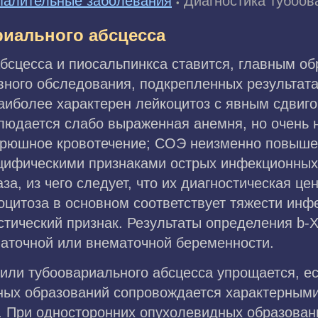
палительные заболевания
Диагностика тубоов
•
риального абсцесса
бсцесса и пиосальпинкса ставится, главным об
вного обследования, подкрепленных результат
наиболее характерен лейкоцитоз с явным сдвиг
блюдается слабо выраженная анемня, но очень 
брюшное кровотечение; СОЭ неизменно повышен
цифическими признаками острых инфекционных
за, из чего следует, что их диагностическая ц
цитоза в основном соответствует тяжести инфе
стический признак. Результаты определения b-Х
маточной или внематочной беременности.
 или тубоовариального абсцесса упрощается, 
ных образований сопровождается характерным
 При односторонних опухолевидных образован