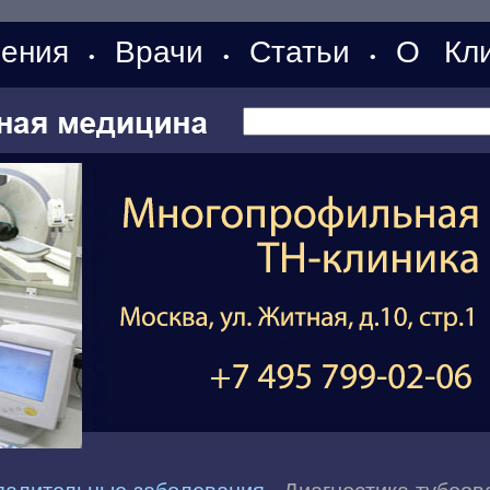
ения
Врачи
Статьи
О Кли
•
•
•