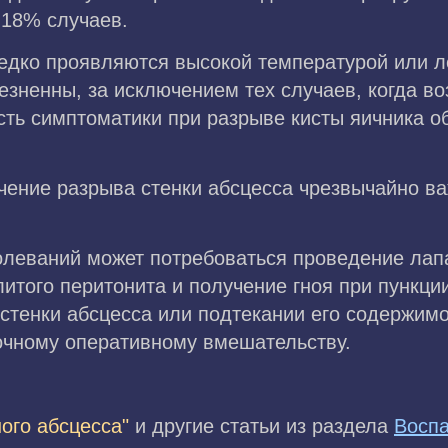
 18% случаев.
редко проявляются высокой температурой или л
зненны, за исключением тех случаев, когда во
сть симптоматики при разрыве кисты яичника о
ючение разрыва стенки абсцесса чрезвычайно в
олеваний может потребоваться проведение лап
итого перитонита и получение гноя при пункци
 стенки абсцесса или подтекании его содержим
очному оперативному вмешательству.
ого абсцесса"
и другие статьи из раздела
Восп