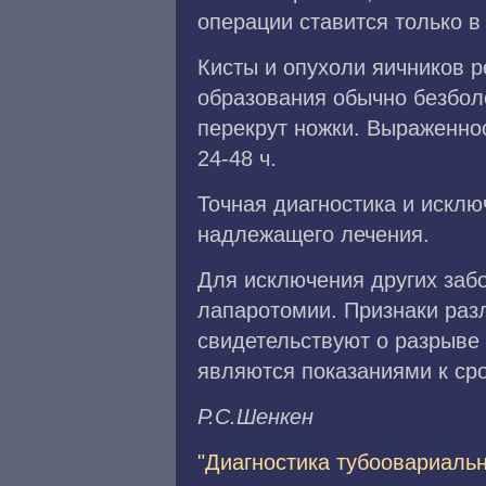
операции ставится только в
Кисты и опухоли яичников 
образования обычно безболе
перекрут ножки. Выраженно
24-48 ч.
Точная диагностика и искл
надлежащего лечения.
Для исключения других заб
лапаротомии. Признаки разл
свидетельствуют о разрыве
являются показаниями к ср
P.C.Шeнкeн
"Диагностика тубоовариальн