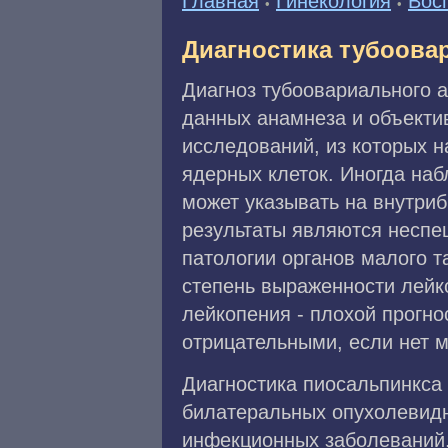
Главная
Гинекология
Вос
•
•
Диагностика тубоова
Диагноз тубоовариального а
данных анамнеза и объекти
исследований, из которых 
ядерных клеток. Иногда на
может указывать на внутри
результаты являются неспе
патологии органов малого та
степень выраженности лейко
лейкопения - плохой прогно
отрицательными, если нет 
Диагностика пиосальпинкса
билатеральных опухолевид
инфекционных заболеваний.