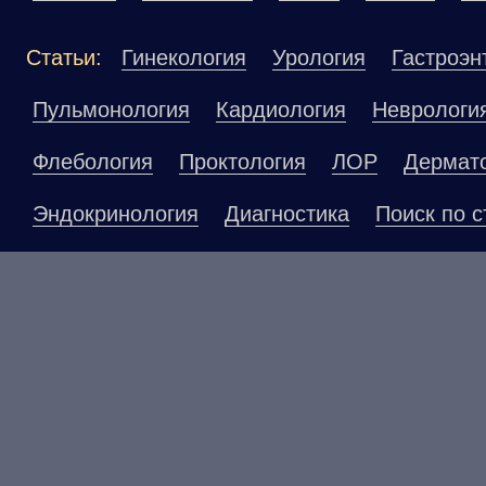
Статьи:
Гинекология
Урология
Гастроэн
Пульмонология
Кардиология
Неврологи
Флебология
Проктология
ЛОР
Дермат
Эндокринология
Диагностика
Поиск по с
Материалы, размещенные на данной страниц
публичной офертой. Посетители сайта не до
рекомендаций. ООО «ТН-Клиника» не несёт о
возникшие в результате использования инфо