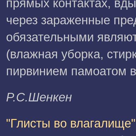
прямых контактах, вды
через зараженные пре
обязательными являют
(влажная уборка, стир
пирвинием памоатом в
P.C.Шeнкeн
"Глисты во влагалище"