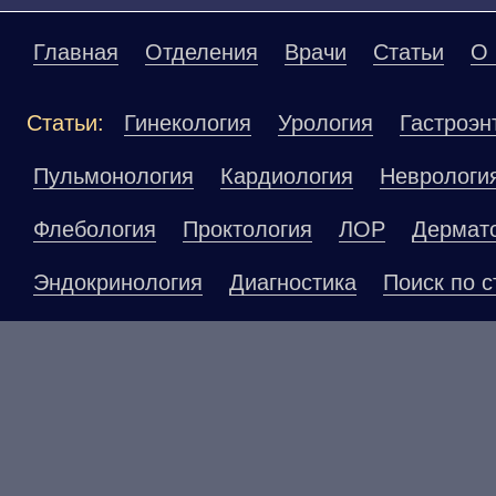
Главная
Отделения
Врачи
Статьи
О 
Статьи:
Гинекология
Урология
Гастроэн
Пульмонология
Кардиология
Неврологи
Флебология
Проктология
ЛОР
Дермат
Эндокринология
Диагностика
Поиск по с
Материалы, размещенные на данной страниц
публичной офертой. Посетители сайта не до
рекомендаций. ООО «ТН-Клиника» не несёт о