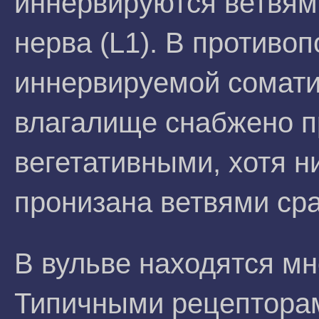
иннервируются ветвям
нерва (L1). В противоп
иннервируемой сомати
влагалище снабжено 
вегетативными, хотя н
пронизана ветвями сра
В вульве находятся м
Типичными рецепторам