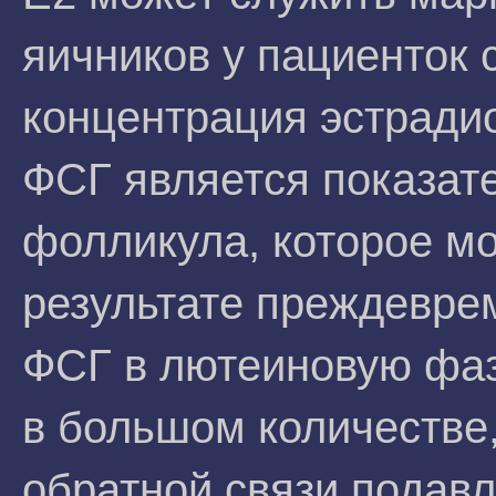
яичников у пациенток
концентрация эстради
ФСГ является показат
фолликула, которое мо
результате преждевре
ФСГ в лютеиновую фаз
в большом количестве
обратной связи подав