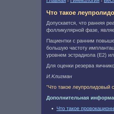
Главная
Гинекология
Бес
•
•
Что такое леупролид
Допускается, что ранняя ре
фолликулярной фазе, являе
Пациентки с ранним повыш
большую частоту имплантац
уровнем эстрадиола (Е2) ил
Для оценки резерва яичнико
И.Kлигмaн
"Что такое леупролидовый с
Дополнительная информа
Что такое провокацион