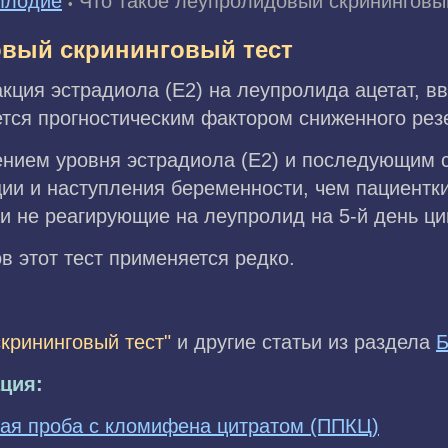
плодие
Что такое леупролидовый скрининговы
•
овый скрининговый тест
акция эстрадиола (Е2) на леупролида ацетат, в
тся прогностическим фактором сниженного рез
ением уровня эстрадиола (Е2) и последующим 
ии и наступления беременности, чем пациентк
и не реагирующие на леупролид на 5-й день ци
в этот тест применяется редко.
крининговый тест"
и другие статьи из раздела
Б
ция:
ная проба с кломифена цитратом (ППКЦ)