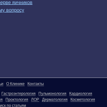
ерве яичников
му вопросу
ьи
О Клинике
Контакты
Гастроэнтерология
Пульмонология
Кардиология
ия
Проктология
ЛОР
Дерматология
Косметология
иск по статьям