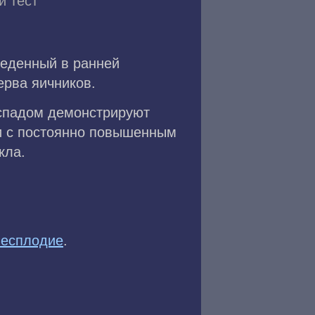
й тест
веденный в ранней
ерва яичников.
спадом демонстрируют
и с постоянно повышенным
кла.
есплодие
.