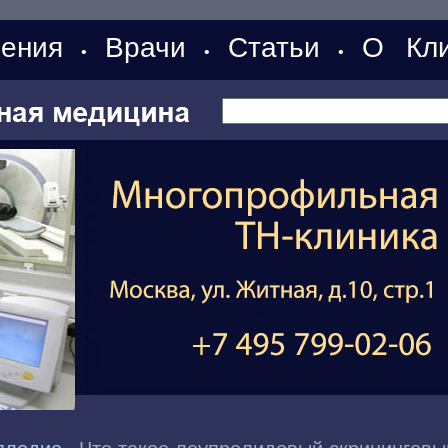
ения
Врачи
Статьи
О Кли
•
•
•