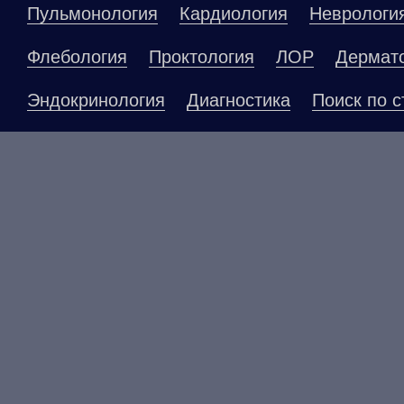
Пульмонология
Кардиология
Неврологи
Флебология
Проктология
ЛОР
Дермат
Эндокринология
Диагностика
Поиск по с
Материалы, размещенные на данной страниц
публичной офертой. Посетители сайта не до
рекомендаций. ООО «ТН-Клиника» не несёт о
возникшие в результате использования инфо
ЕСТЬ ПРОТИВОПОКАЗАНИ