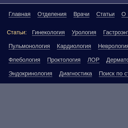
Главная
Отделения
Врачи
Статьи
О 
Статьи:
Гинекология
Урология
Гастроэн
Пульмонология
Кардиология
Неврологи
Флебология
Проктология
ЛОР
Дермат
Эндокринология
Диагностика
Поиск по с
Материалы, размещенные на данной страниц
публичной офертой. Посетители сайта не до
рекомендаций. ООО «ТН-Клиника» не несёт о