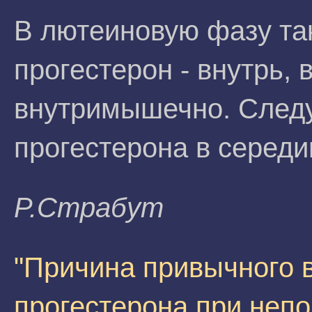
В лютеиновую фазу та
прогестерон - внутрь, 
внутримышечно. Следу
прогестерона в серед
P.Cтpaбyт
"Причина привычного 
прогестерона при неп