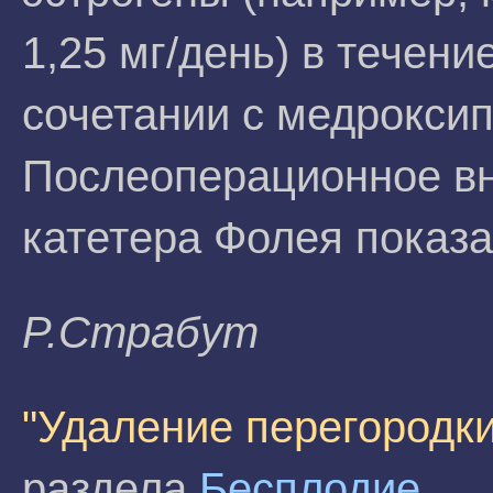
1,25 мг/день) в течение
сочетании с медрокси
Послеоперационное вн
катетера Фолея показа
P.Cтpaбyт
"Удаление перегородки
раздела
Бесплодие
.