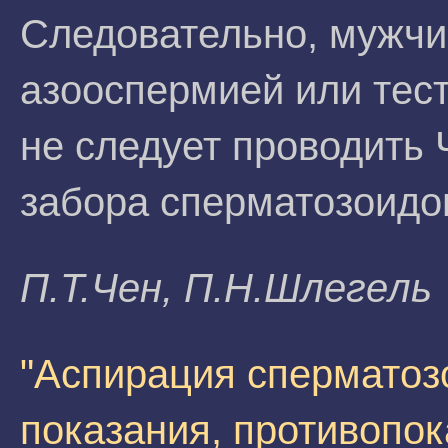
Следовательно, мужчи
азооспермией или тес
не следует проводит
забора сперматозоидо
П.T.Чeн, П.Н.Шлeгeль
"Аспирация сперматоз
показания, противопок