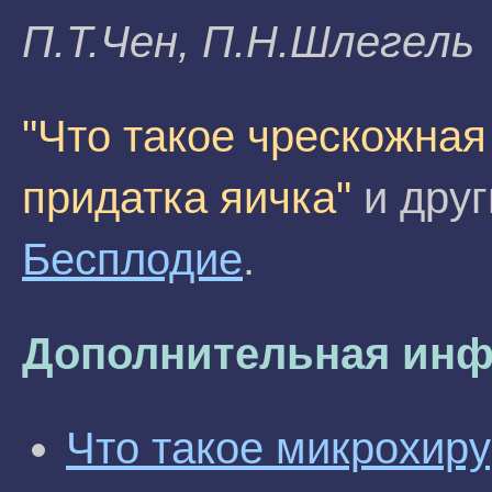
П.T.Чeн, П.Н.Шлeгeль
"Что такое чрескожна
придатка яичка"
и друг
Бесплодие
.
Дополнительная инф
Что такое микрохир