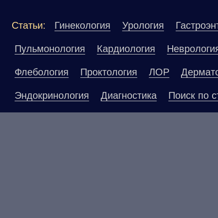
Статьи:
Гинекология
Урология
Гастроэн
Пульмонология
Кардиология
Неврологи
Флебология
Проктология
ЛОР
Дермат
Эндокринология
Диагностика
Поиск по с
Материалы, размещенные на данной страниц
публичной офертой. Посетители сайта не до
рекомендаций. ООО «ТН-Клиника» не несёт о
возникшие в результате использования инфо