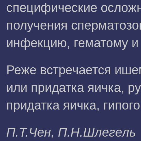
специфические осложн
получения сперматозо
инфекцию, гематому и
Реже встречается ише
или придатка яичка, р
придатка яичка, гипог
П.T.Чeн, П.Н.Шлeгeль