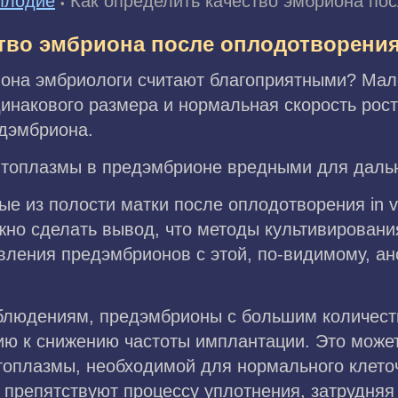
плодие
Как определить качество эмбриона посл
•
тво эмбриона после оплодотворения 
иона эмбриологи считают благоприятными? Мал
инакового размера и нормальная скорость рос
дэмбриона.
итоплазмы в предэмбрионе вредными для даль
ые из полости матки после оплодотворения in v
о сделать вывод, что методы культивирования 
вления предэмбрионов с этой, по-видимому, а
аблюдениям, предэмбрионы с большим количес
ю к снижению частоты имплантации. Это може
оплазмы, необходимой для нормального клеточн
препятствуют процессу уплотнения, затрудняя