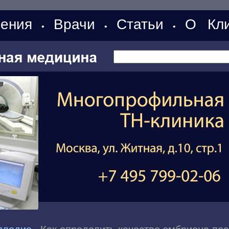
ения
Врачи
Статьи
О Кли
•
•
•