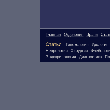
Главная
Отделения
Врачи
Стат
Статьи:
Гинекология
Урология
Неврология
Хирургия
Флеболог
Эндокринология
Диагностика
По
Материалы, размещенные на данн
Посетители сайта не должны исп
ответственности за возможные н
размещенной на данной странице
ЕСТЬ ПРОТИВО