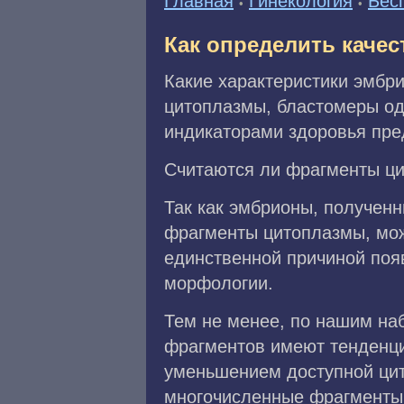
Главная
Гинекология
Бес
•
•
Как определить качес
Какие характеристики эмбр
цитоплазмы, бластомеры од
индикаторами здоровья пре
Считаются ли фрагменты ц
Так как эмбрионы, полученн
фрагменты цитоплазмы, можн
единственной причиной поя
морфологии.
Тем не менее, по нашим н
фрагментов имеют тенденци
уменьшением доступной цит
многочисленные фрагменты 