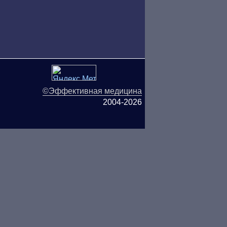
©Эффективная медицина
2004-2026
ляются публичной офертой.
ОО «ТН-Клиника» не несёт
ьзования информации,
СЬ С ВРАЧОМ