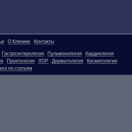
ьи
О Клинике
Контакты
Гастроэнтерология
Пульмонология
Кардиология
ия
Проктология
ЛОР
Дерматология
Косметология
иск по статьям
ой странице, носят информационный характер и не яв
ользовать их в качестве медицинских рекомендаций. О
егативные последствия, возникшие в результате испол
.
ПОКАЗАНИЯ, ПОСОВЕТУЙТЕ