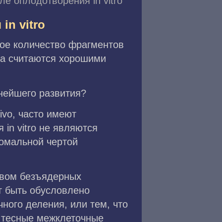
е оплодотворения in vitro
in vitro
ое количество фрагментов
та считаются хорошими
нейшего развития?
ivo, часто имеют
in vitro не являются
номальной чертой
твом безъядерных
т быть обусловлено
ого деления, или тем, что
 тесные межклеточные