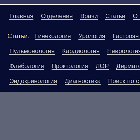
Главная
Отделения
Врачи
Статьи
О 
Статьи:
Гинекология
Урология
Гастроэн
Пульмонология
Кардиология
Неврологи
Флебология
Проктология
ЛОР
Дермат
Эндокринология
Диагностика
Поиск по с
Материалы, размещенные на данной страниц
публичной офертой. Посетители сайта не до
рекомендаций. ООО «ТН-Клиника» не несёт о