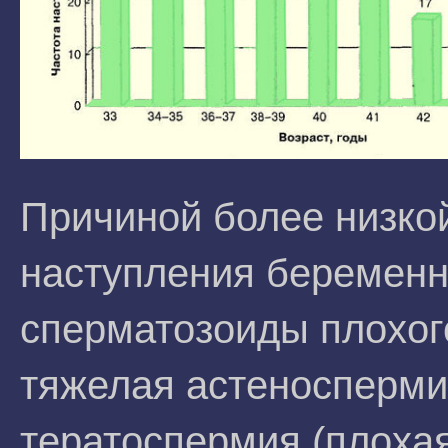
Причиной более низко
наступления беременн
сперматозоиды плохого
тяжелая астеносперми
тератоспермия (плоха