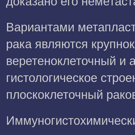
доказано его неметаст
Вариантами метапласт
рака являются крупно
веретеноклеточный и а
гистологическое стро
плоскоклеточный раков
Иммуногистохимически