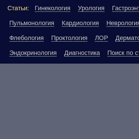
Статьи:
Гинекология
Урология
Гастроэн
Пульмонология
Кардиология
Неврологи
Флебология
Проктология
ЛОР
Дермат
Эндокринология
Диагностика
Поиск по с
Материалы, размещенные на данной страниц
публичной офертой. Посетители сайта не до
рекомендаций. ООО «ТН-Клиника» не несёт о
возникшие в результате использования инфо
ЕСТЬ ПРОТИВОПОКАЗАНИ