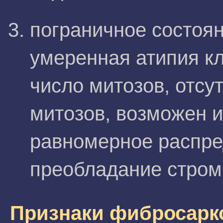
пограничное состоян
умеренная атипия к
число митозов, отсу
митозов, возможен 
равномерное распре
преобладание стром
Признаки фибросарк