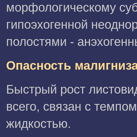
морфологическому субс
гипоэхогенной неоднор
полостями - анэхоген
Опасность малигниз
Быстрый рост листови
всего, связан с темпо
жидкостью.