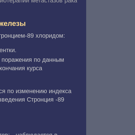
иотерапии метастазов рака
 железы
тронцием-89 хлоридом:
ентки.
о поражения по данным
кончания курса
ся по изменению индекса
введения Стронция -89