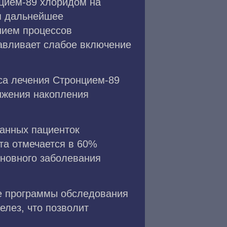
цием-89 хлоридом на
я дальнейшее
нием процессов
лавливает слабое включение
са лечения Стронцием-89
ижения накопления
анных пациенток
ета отмечается в 60%
сновного заболевания
е программы обследования
лез, что позволит