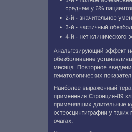
1-й - полное исчезнове
среднем у 6% пациенто
2-й - значительное уме
3-й - частичный обезбо
4-й - нет клинического 
Анальгезирующий эффект на
обезболивание устанавливае
месяца. Повторное введени
гематологических показател
Наиболее выраженный терап
применения Стронция-89 хло
применявших длительные ку
остеосцинтиграфии у таких
очагах.