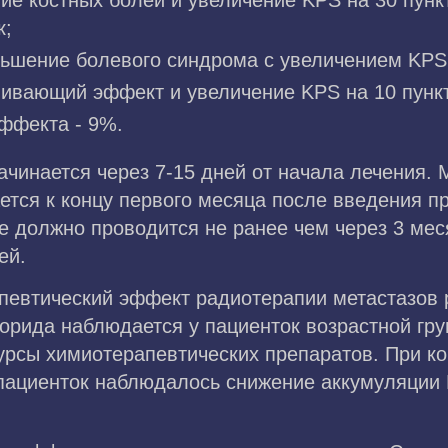
ние костных болей и увеличение KPS на 30 пунк
к;
ньшение болевого синдрома с увеличением KPS 
ливающий эффект и увеличение KPS на 10 пункт
эффекта - 9%.
чинается через 7-15 дней от начала лечения.
тся к концу первого месяца после введения пр
е должно проводится не ранее чем через 3 мес
ей.
евтический эффект радиотерапии метастазов 
рида наблюдается у пациенток возрастной гру
рсы химиотерапевтических препаратов. При к
 пациенток наблюдалось снижение аккумуляции