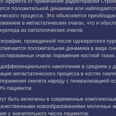
го эффекта от применения радиотерапии Строн
ется положительной динамики или наблюдаетс
ического процесса. Это объясняется преоблада
ованием в метастатических очагах, что и обус
уклида из патологических очагов.
тиграфии, проведенной после однократного кур
отмечается положительная динамика в виде сн
остированных очагах поражения костной ткани.
дифференциального накопления в среднем у д
ация метастатического процесса в костях скел
 поражения скелета наряду с генерализацией о
0% пациенток.
гут быть включены в современные комплексны
окачественными новообразованиями молочных же
ия у значительного числа пациенток.