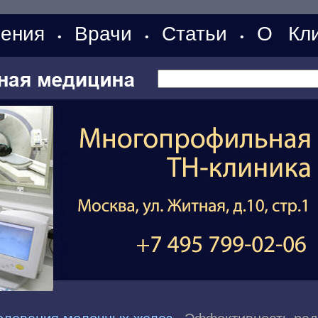
ения
Врачи
Статьи
О Кли
•
•
•