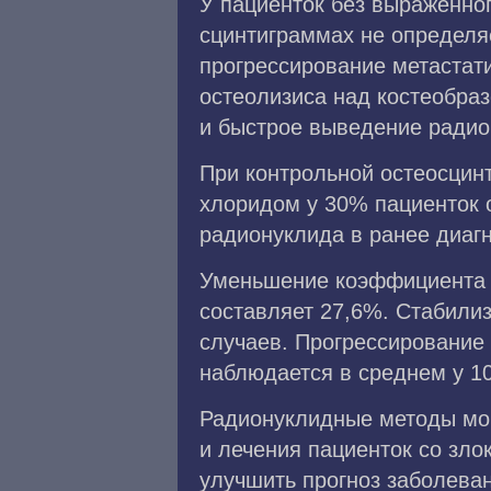
У пациенток без выраженно
сцинтиграммах не определя
прогрессирование метастат
остеолизиса над костеобраз
и быстрое выведение радион
При контрольной остеосцин
хлоридом у 30% пациенток 
радионуклида в ранее диагн
Уменьшение коэффициента 
составляет 27,6%. Стабилиз
случаев. Прогрессирование
наблюдается в среднем у 1
Радионуклидные методы мо
и лечения пациенток со зл
улучшить прогноз заболеван