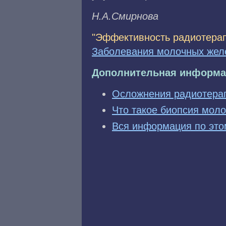
H.A.Cмиpнoвa
"Эффективность радиотерап
Заболевания молочных жел
Дополнительная информа
Осложнения радиотерап
Что такое биопсия моло
Вся информация по это