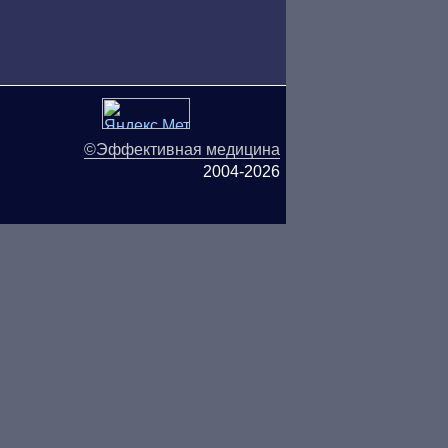
©Эффективная медицина
2004-2026
ляются публичной офертой.
ОО «ТН-Клиника» не несёт
ьзования информации,
СЬ С ВРАЧОМ