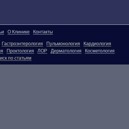
ьи
О Клинике
Контакты
Гастроэнтерология
Пульмонология
Кардиология
ия
Проктология
ЛОР
Дерматология
Косметология
иск по статьям
ой странице, носят информационный характер и не яв
ользовать их в качестве медицинских рекомендаций. О
егативные последствия, возникшие в результате испол
.
ПОКАЗАНИЯ, ПОСОВЕТУЙТЕ