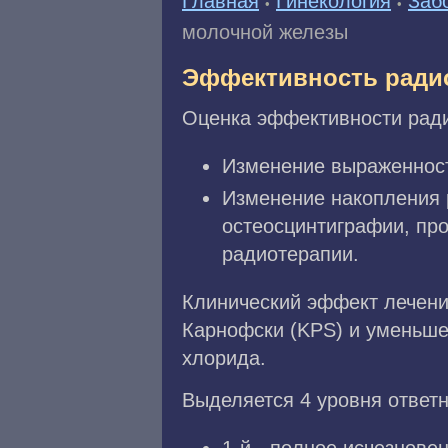
Главная
Гинекология
Заб
•
•
молочной железы
Эффективность радио
Оценка эффективности ради
Изменение выраженност
Изменение накопления 
остеосцинтиграфии, про
радиотерапии.
Клинический эффект лечени
Карнофски (KPS) и уменьше
хлорида.
Выделяется 4 уровня ответн