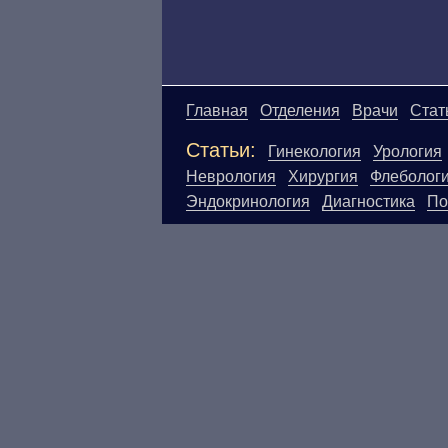
Главная
Отделения
Врачи
Стат
Статьи:
Гинекология
Урология
Неврология
Хирургия
Флеболог
Эндокринология
Диагностика
По
Материалы, размещенные на данн
Посетители сайта не должны исп
ответственности за возможные н
размещенной на данной странице
ЕСТЬ ПРОТИВО