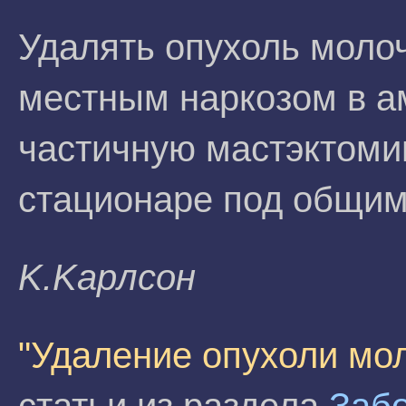
Удалять опухоль моло
местным наркозом в а
частичную мастэктоми
стационаре под общим
K.Kapлсoн
"Удаление опухоли мо